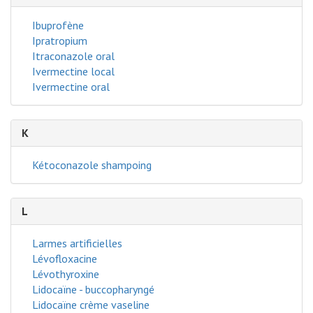
Ibuprofène
Ipratropium
Itraconazole oral
Ivermectine local
Ivermectine oral
K
Kétoconazole shampoing
L
Larmes artificielles
Lévofloxacine
Lévothyroxine
Lidocaïne - buccopharyngé
Lidocaïne crème vaseline