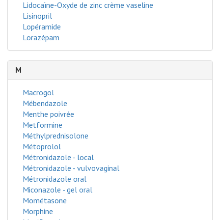
Lidocaïne-Oxyde de zinc crème vaseline
Lisinopril
Lopéramide
Lorazépam
M
Macrogol
Mébendazole
Menthe poivrée
Metformine
Méthylprednisolone
Métoprolol
Métronidazole - local
Métronidazole - vulvovaginal
Métronidazole oral
Miconazole - gel oral
Mométasone
Morphine