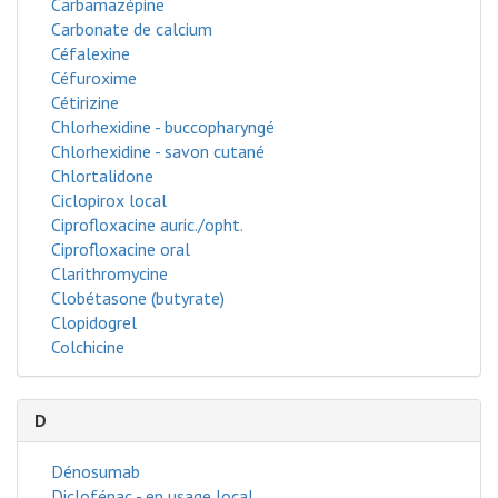
Carbamazépine
Carbonate de calcium
Céfalexine
Céfuroxime
Cétirizine
Chlorhexidine - buccopharyngé
Chlorhexidine - savon cutané
Chlortalidone
Ciclopirox local
Ciprofloxacine auric./opht.
Ciprofloxacine oral
Clarithromycine
Clobétasone (butyrate)
Clopidogrel
Colchicine
D
Dénosumab
Diclofénac - en usage local