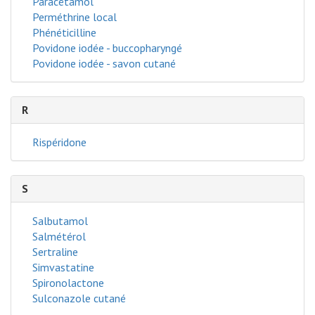
Paracétamol
Perméthrine local
Phénéticilline
Povidone iodée - buccopharyngé
Povidone iodée - savon cutané
R
Rispéridone
S
Salbutamol
Salmétérol
Sertraline
Simvastatine
Spironolactone
Sulconazole cutané