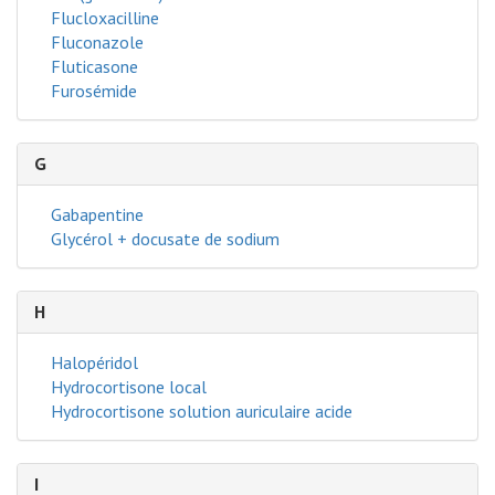
Flucloxacilline
Fluconazole
Fluticasone
Furosémide
G
Gabapentine
Glycérol + docusate de sodium
H
Halopéridol
Hydrocortisone local
Hydrocortisone solution auriculaire acide
I