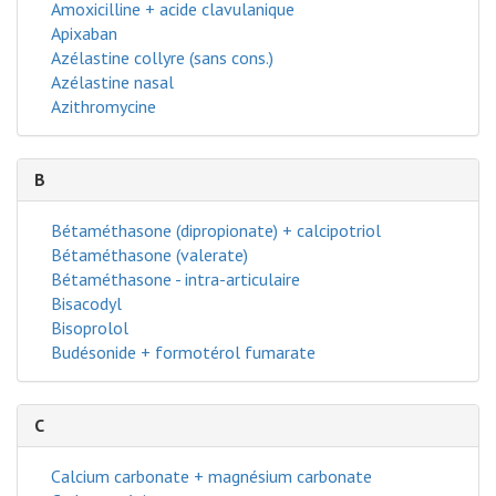
Amoxicilline + acide clavulanique
Apixaban
Azélastine collyre (sans cons.)
Azélastine nasal
Azithromycine
B
Bétaméthasone (dipropionate) + calcipotriol
Bétaméthasone (valerate)
Bétaméthasone - intra-articulaire
Bisacodyl
Bisoprolol
Budésonide + formotérol fumarate
C
Calcium carbonate + magnésium carbonate