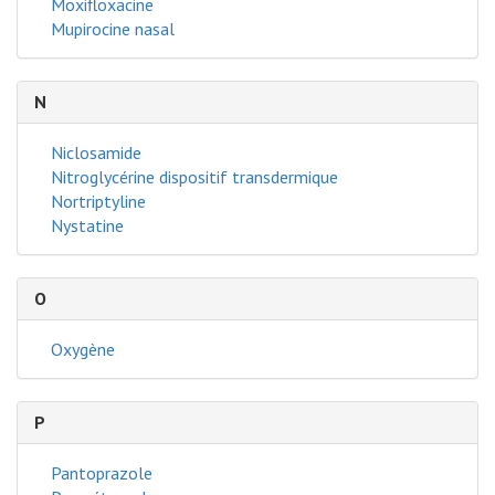
Moxifloxacine
Mupirocine nasal
N
Niclosamide
Nitroglycérine dispositif transdermique
Nortriptyline
Nystatine
O
Oxygène
P
Pantoprazole