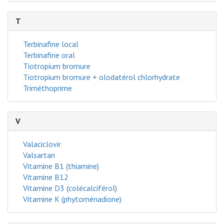
T
Terbinafine local
Terbinafine oral
Tiotropium bromure
Tiotropium bromure + olodatérol chlorhydrate
Triméthoprime
V
Valaciclovir
Valsartan
Vitamine B1 (thiamine)
Vitamine B12
Vitamine D3 (colécalciférol)
Vitamine K (phytoménadione)