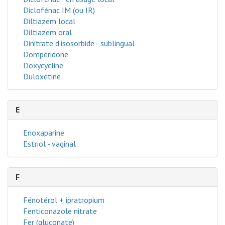
Diclofénac IM (ou IR)
Diltiazem local
Diltiazem oral
Dinitrate d'isosorbide - sublingual
Dompéridone
Doxycycline
Duloxétine
E
Enoxaparine
Estriol - vaginal
F
Fénotérol + ipratropium
Fenticonazole nitrate
Fer (gluconate)