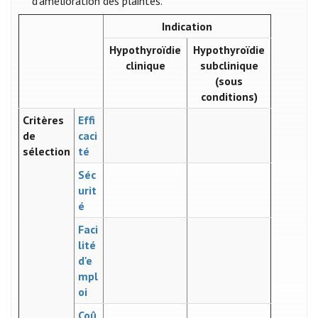
d’amélioration des plaintes.
Indication
Hypothyroïdie
Hypothyroïdie
clinique
subclinique
(sous
conditions)
Critères
Effi
de
caci
sélection
té
Séc
urit
é
Faci
lité
d'e
mpl
oi
Coû