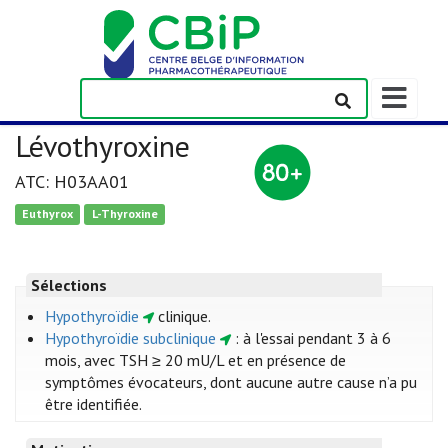
Afficher/m
la
barre
Lévothyroxine
de
navigation
ATC: H03AA01
Euthyrox
L-Thyroxine
Sélections
Hypothyroïdie
clinique.
Hypothyroïdie subclinique
: à l'essai pendant 3 à 6
mois, avec TSH ≥ 20 mU/L et en présence de
symptômes évocateurs, dont aucune autre cause n’a pu
être identifiée.