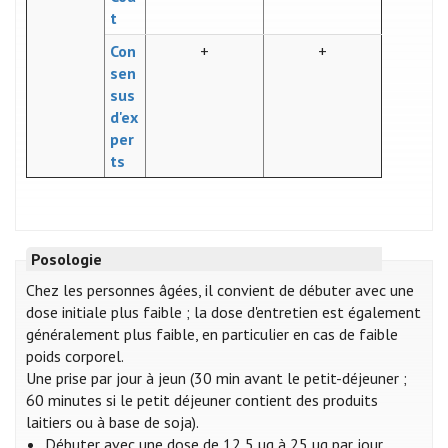
t
Con
+
+
sen
sus
d'ex
per
ts
Posologie
Chez les personnes âgées, il convient de débuter avec une
dose initiale plus faible ; la dose d'entretien est également
généralement plus faible, en particulier en cas de faible
poids corporel.
Une prise par jour à jeun (30 min avant le petit-déjeuner ;
60 minutes si le petit déjeuner contient des produits
laitiers ou à base de soja).
Débuter avec une dose de 12,5 µg à 25 µg par jour.