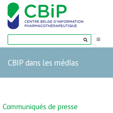
Passer
au
contenu
Toggle
Navigatio
Actualités
CBIP dans les médias
Publications
Formations
Contact
Communiqués de presse