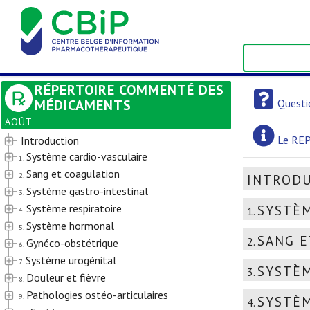
RÉPERTOIRE COMMENTÉ DES
MÉDICAMENTS
Questi
AOÛT
Le REP
Introduction
Système cardio-vasculaire
1.
Sang et coagulation
2.
INTROD
Système gastro-intestinal
3.
Système respiratoire
SYSTÈM
1.
4.
Système hormonal
5.
SANG E
2.
Gynéco-obstétrique
6.
Système urogénital
7.
SYSTÈM
3.
Douleur et fièvre
8.
Pathologies ostéo-articulaires
9.
SYSTÈM
4.