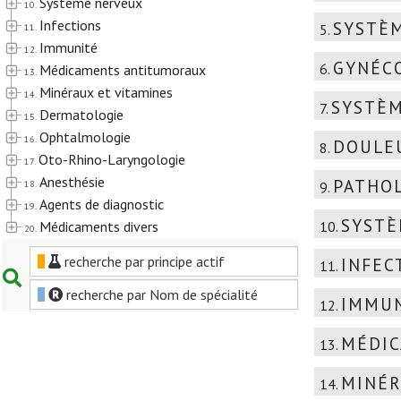
Système nerveux
10.
Infections
SYSTÈ
11.
5.
Immunité
12.
GYNÉC
6.
Médicaments antitumoraux
13.
Minéraux et vitamines
14.
SYSTÈM
7.
Dermatologie
15.
Ophtalmologie
16.
DOULEU
8.
Oto-Rhino-Laryngologie
17.
Anesthésie
PATHOL
18.
9.
Agents de diagnostic
19.
SYSTÈ
Médicaments divers
10.
20.
recherche par principe actif
INFEC
11.
recherche par Nom de spécialité
IMMU
12.
MÉDI
13.
MINÉR
14.