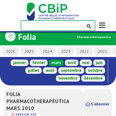
Afficher/m
la
Folia
barre
Pharmacotherapeutica
de
navigation
2026
2025
2024
2023
2022
2021
janvier
février
mars
avril
mai
juin
juillet
août
septembre
octobre
novembre
décembre
FOLIA
PHARMACOTHERAPEUTICA
S'abonner
MARS 2010
VERSION PDF