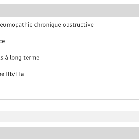
eumopathie chronique obstructive
ce
ts à long terme
 IIb/IIIa