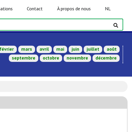
ations
Contact
À propos de nous
NL
février
mars
avril
mai
juin
juillet
août
septembre
octobre
novembre
décembre