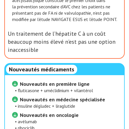
acétylsalicylique constitue le premier choix dans
la prévention secondaire d’AVC chez les patients ne
présentant pas de FA ni de valvulopathie, n’est pas
modifiée par l’étude NAVIGATE ESUS et l’étude POINT.
Un traitement de l’hépatite C à un coût
beaucoup moins élevé n’est pas une option
inaccessible
Nouveautés médicaments
Nouveautés en première ligne
•
fluticasone + uméclidinium + vilantérol
Nouveautés en médecine spécialisée
•
insuline dégludec + liraglutide
Nouveautés en oncologie
•
avélumab
•
ribociclib