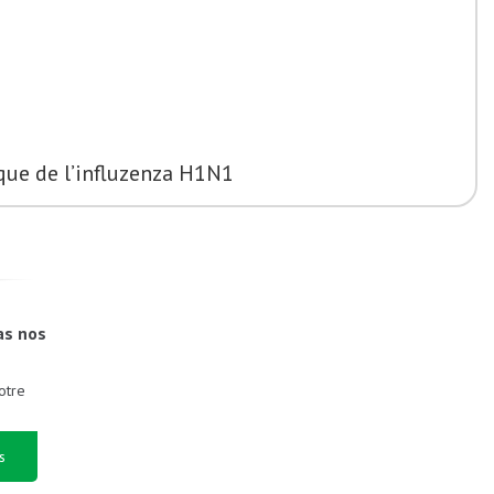
ique de l’influzenza H1N1
as nos
otre
s