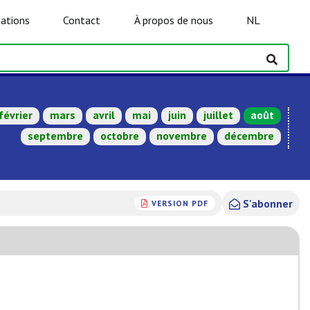
ations
Contact
À propos de nous
NL
février
mars
avril
mai
juin
juillet
août
septembre
octobre
novembre
décembre
S'abonner
VERSION PDF