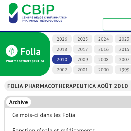
2026
2025
2024
2023
Folia
2018
2017
2016
2015
2010
2009
2008
2007
Pharmacotherapeutica
2002
2001
2000
1999
FOLIA PHARMACOTHERAPEUTICA AOÛT 2010
Archive
Ce mois-ci dans les Folia
Fonction rénale et médicaments