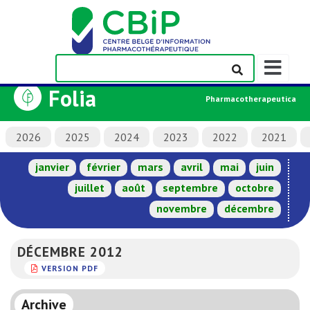
Afficher/m
la
Folia
barre
Pharmacotherapeutica
de
navigation
2026
2025
2024
2023
2022
2021
janvier
février
mars
avril
mai
juin
juillet
août
septembre
octobre
novembre
décembre
DÉCEMBRE 2012
VERSION PDF
Archive