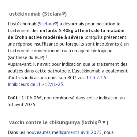
ustékinumab (Stelara®)
L’ustékinumab (
Stelara®
) a désormais pour indication le
traitement des
enfants
≥ 40kg atteints de la maladie
de Crohn active modérée à sévère
lorsqu’ils présentent
une réponse insuffisante ou lorsqu’ils sont intolérants à un
traitement conventionnel ou à un agent biologique
(synthèse du RCP).
1
Auparavant, il n’avait pour indication que le traitement des
adultes dans cette pathologie. L’ustékinumab a également
d’autres indications dans son RCP, voir
12.3.2.2.5.
Inhibiteurs de l’IL-12/IL-23
.
Coût
: 1406,06€, non remboursé dans cette indication au
30 avril 2025.
vaccin contre le chikungunya (Ixchiq®▼)
Dans les
nouveautés médicaments avril 2025
, nous