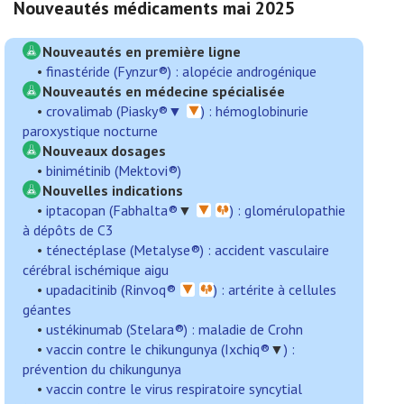
Nouveautés médicaments mai 2025
Nouveautés en première ligne
•
finastéride (Fynzur®) : alopécie androgénique
Nouveautés en médecine spécialisée
•
crovalimab (Piasky®▼
) : hémoglobinurie
paroxystique nocturne
Nouveaux dosages
•
binimétinib (Mektovi®)
Nouvelles indications
•
iptacopan (Fabhalta®
▼
) : glomérulopathie
à dépôts de C3
•
ténectéplase (Metalyse®) : accident vasculaire
cérébral ischémique aigu
•
upadacitinib (Rinvoq®
) : artérite à cellules
géantes
•
ustékinumab (Stelara®) : maladie de Crohn
•
vaccin contre le chikungunya (Ixchiq®
▼
) :
prévention du chikungunya
•
vaccin contre le virus respiratoire syncytial