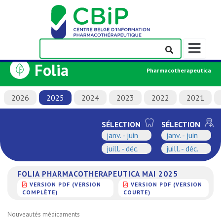
Afficher/m
la
Folia
barre
Pharmacotherapeutica
de
navigation
2026
2025
2024
2023
2022
2021
SÉLECTION
SÉLECTION
janv. - juin
janv. - juin
juill. - déc.
juill. - déc.
FOLIA PHARMACOTHERAPEUTICA MAI 2025
VERSION PDF (VERSION
VERSION PDF (VERSION
COMPLÈTE)
COURTE)
Nouveautés médicaments