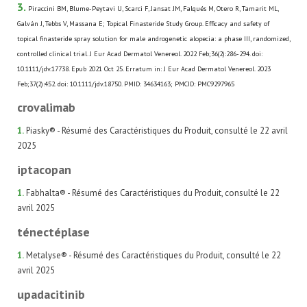
3.
Piraccini BM, Blume-Peytavi U, Scarci F, Jansat JM, Falqués M, Otero R, Tamarit ML,
Galván J, Tebbs V, Massana E; Topical Finasteride Study Group. Efficacy and safety of
topical finasteride spray solution for male androgenetic alopecia: a phase III, randomized,
controlled clinical trial. J Eur Acad Dermatol Venereol. 2022 Feb;36(2):286-294. doi:
10.1111/jdv.17738. Epub 2021 Oct 25. Erratum in: J Eur Acad Dermatol Venereol. 2023
Feb;37(2):452. doi: 10.1111/jdv.18750. PMID: 34634163; PMCID: PMC9297965
crovalimab
1.
Piasky® - Résumé des Caractéristiques du Produit, consulté le 22 avril
2025
iptacopan
1.
Fabhalta® - Résumé des Caractéristiques du Produit, consulté le 22
avril 2025
ténectéplase
1.
Metalyse® - Résumé des Caractéristiques du Produit, consulté le 22
avril 2025
upadacitinib