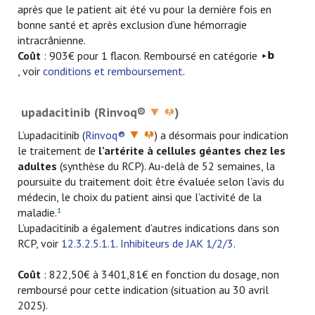
après que le patient ait été vu pour la dernière fois en
bonne santé et après exclusion d’une hémorragie
intracrânienne.
Coût
: 903€ pour 1 flacon. Remboursé en catégorie
, voir
conditions et remboursement
.
upadacitinib (Rinvoq®
)
L’upadacitinib (
Rinvoq®
) a désormais pour indication
le traitement de
l’artérite à cellules géantes chez les
adultes
(synthèse du RCP).
Au-delà de 52 semaines, la
poursuite du traitement doit être évaluée selon l’avis du
médecin, le choix du patient ainsi que l’activité de la
maladie.
1
L’upadacitinib a également d’autres indications dans son
RCP, voir
12.3.2.5.1.1. Inhibiteurs de JAK 1/2/3
.
Coût
: 822,50€ à 3401,81€ en fonction du dosage, non
remboursé pour cette indication (situation au 30 avril
2025).