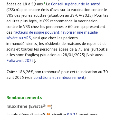
âgées de 18 à 59 ans.
Le
Conseil supérieur de la santé
1
(CSS) n’a pas encore émis d’avis sur la vaccination contre le
VRS des jeunes adultes (situation au 28/04/2025). Pour les
adultes plus âgés, le CSS recommande la vaccination
contre le VRS chez les personnes ≥ 60 ans qui présentent
des
facteurs de risque pouvant favoriser une maladie
sévère au VRS
, ainsi que chez les patients
immunodéficients, les résidents de maisons de repos et de
soins et toutes les personnes âgées de ≥ 75 ans (surtout si
elles sont fragiles) (situation au 28/04/2025) [
voir aussi
Folia avril 2025
].
Coût
: 186,26€, non remboursé pour cette indication au 30
avril 2025 (voir
conditions et remboursement
).
Remboursements
raloxifène (Evista®
)
Le raloxifène (Evista®
, chapitre
9.5.3.
), ayant pour