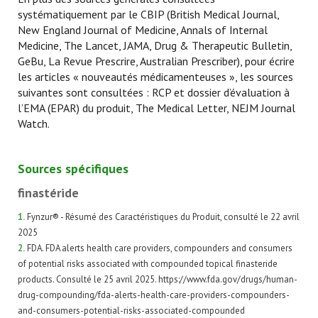
systématiquement par le CBIP (British Medical Journal,
New England Journal of Medicine, Annals of Internal
Medicine, The Lancet, JAMA, Drug & Therapeutic Bulletin,
GeBu, La Revue Prescrire, Australian Prescriber), pour écrire
les articles « nouveautés médicamenteuses », les sources
suivantes sont consultées : RCP et dossier d’évaluation à
l’EMA (EPAR) du produit, The Medical Letter, NEJM Journal
Watch.
Sources spécifiques
finastéride
1.
Fynzur® - Résumé des Caractéristiques du Produit, consulté le 22 avril
2025
2.
FDA. FDA alerts health care providers, compounders and consumers
of potential risks associated with compounded topical finasteride
products. Consulté le 25 avril 2025. https://www.fda.gov/drugs/human-
drug-compounding/fda-alerts-health-care-providers-compounders-
and-consumers-potential-risks-associated-compounded