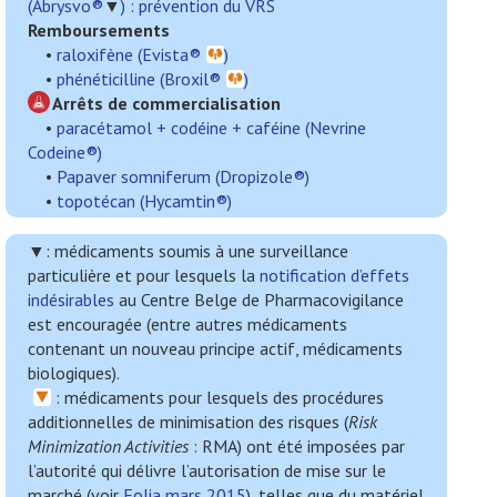
(Abrysvo®
▼
) : prévention du VRS
Remboursements
•
raloxifène (Evista®
)
•
phénéticilline (Broxil®
)
Arrêts de commercialisation
•
paracétamol + codéine + caféine (Nevrine
Codeine®)
•
Papaver somniferum (Dropizole®)
•
topotécan (Hycamtin®)
▼:
médicaments soumis à une surveillance
particulière et pour lesquels la
notification d’effets
indésirables
au Centre Belge de Pharmacovigilance
est encouragée (entre autres médicaments
contenant un nouveau principe actif, médicaments
biologiques).
: médicaments pour lesquels des procédures
additionnelles de minimisation des risques (
Risk
Minimization Activities
: RMA) ont été imposées par
l’autorité qui délivre l’autorisation de mise sur le
marché (voir
Folia mars 2015
), telles que du matériel