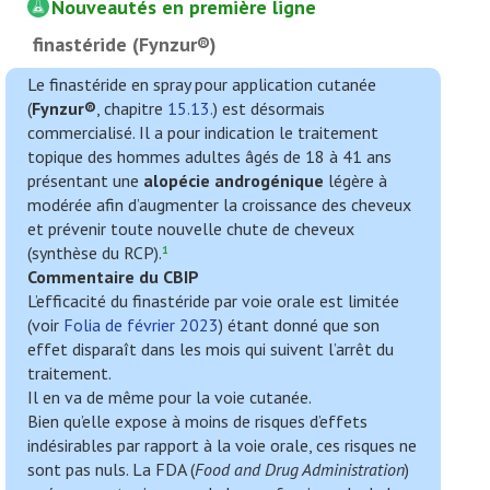
Nouveautés en première ligne
finastéride (Fynzur®)
Le finastéride en spray pour application cutanée
(
Fynzur®
, chapitre
15.13.
) est désormais
commercialisé. Il a pour indication le traitement
topique des hommes adultes âgés de 18 à 41 ans
présentant une
alopécie androgénique
légère à
modérée afin d’augmenter la croissance des cheveux
et prévenir toute nouvelle chute de cheveux
(synthèse du RCP).
1
Commentaire du CBIP
L’efficacité du finastéride par voie orale est limitée
(voir
Folia de février 2023
) étant donné que son
effet disparaît dans les mois qui suivent l’arrêt du
traitement.
Il en va de même pour la voie cutanée.
Bien qu’elle expose à moins de risques d’effets
indésirables par rapport à la voie orale, ces risques ne
sont pas nuls. La FDA (
Food and Drug Administration
)