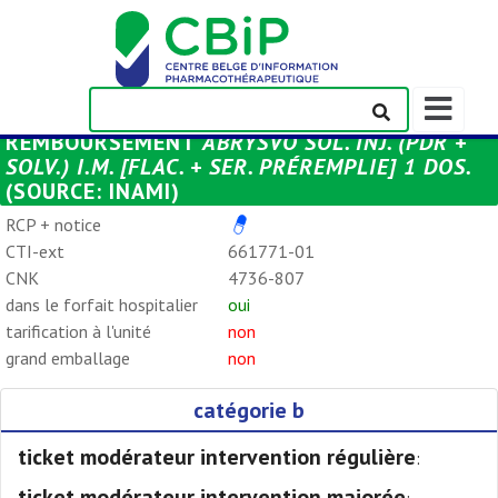
Afficher/m
la
REMBOURSEMENT
ABRYSVO SOL. INJ. (PDR +
barre
SOLV.) I.M. [FLAC. + SER. PRÉREMPLIE] 1 DOS.
de
(SOURCE: INAMI)
navigation
RCP + notice
CTI-ext
661771-01
CNK
4736-807
dans le forfait hospitalier
oui
tarification à l'unité
non
grand emballage
non
catégorie b
ticket modérateur intervention régulière
:
ticket modérateur intervention majorée
: