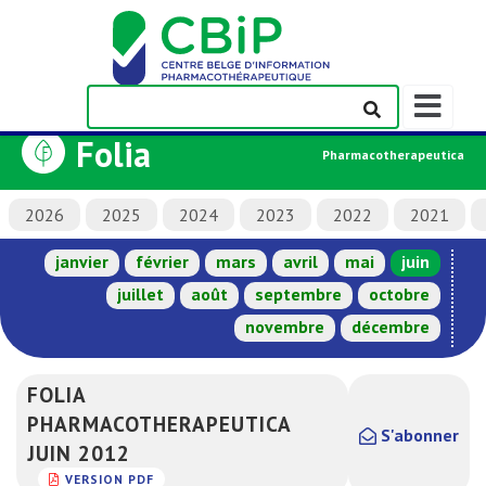
Afficher/m
la
Folia
barre
Pharmacotherapeutica
de
navigation
2026
2025
2024
2023
2022
2021
janvier
février
mars
avril
mai
juin
juillet
août
septembre
octobre
novembre
décembre
FOLIA
PHARMACOTHERAPEUTICA
S'abonner
JUIN 2012
VERSION PDF