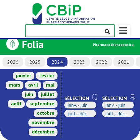
Afficher/m
la
Folia
barre
Pharmacotherapeutica
de
navigation
2026
2025
2024
2023
2022
2021
janvier
février
mars
avril
mai
juin
juillet
SÉLECTION
SÉLECTION
août
septembre
janv. - juin
janv. - juin
octobre
juill. - déc.
juill. - déc.
novembre
décembre