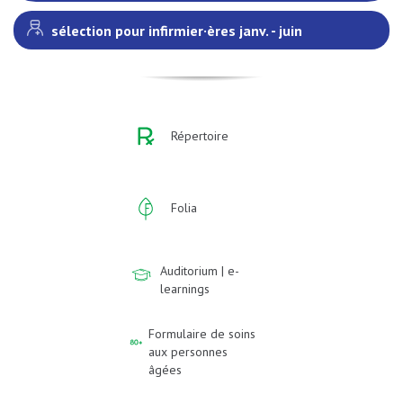
sélection pour infirmier·ères janv. - juin
Répertoire
Folia
Auditorium | e-
learnings
Formulaire de soins
aux personnes
âgées