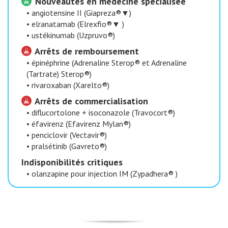
Nouveautés en médecine spécialisée
•
angiotensine II (Giapreza®▼)
•
elranatamab (Elrexfio®▼ )
•
ustékinumab (Uzpruvo®)
Arrêts de remboursement
•
épinéphrine (Adrenaline Sterop® et Adrenaline
(Tartrate) Sterop®)
•
rivaroxaban (Xarelto®)
Arrêts de commercialisation
•
diflucortolone + isoconazole (Travocort®)
•
éfavirenz (Efavirenz Mylan®)
•
penciclovir (Vectavir®)
•
pralsétinib (Gavreto®)
​Indisponibilités critiques
•
olanzapine pour injection IM (Zypadhera® )