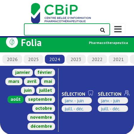
Afficher/m
la
Folia
barre
Pharmacotherapeutica
de
navigation
2026
2025
2024
2023
2022
2021
janvier
février
mars
avril
mai
juin
juillet
SÉLECTION
SÉLECTION
août
septembre
janv. - juin
janv. - juin
octobre
juill. - déc.
juill. - déc.
novembre
décembre