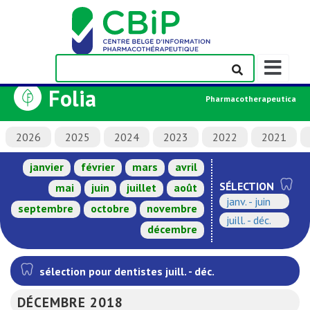
Afficher/m
la
Folia
barre
Pharmacotherapeutica
de
navigation
2026
2025
2024
2023
2022
2021
janvier
février
mars
avril
SÉLECTION
mai
juin
juillet
août
janv. - juin
septembre
octobre
novembre
juill. - déc.
décembre
sélection pour dentistes juill. - déc.
DÉCEMBRE 2018