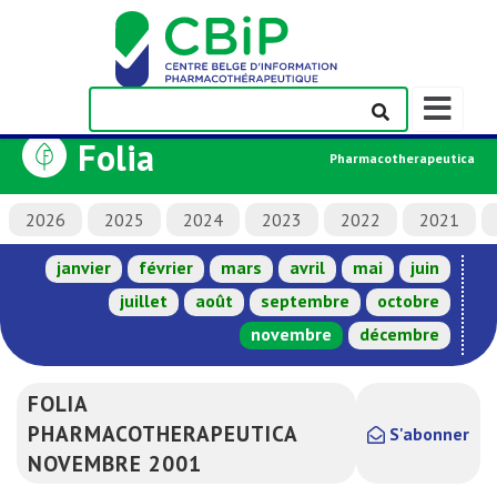
Afficher/m
la
Folia
barre
Pharmacotherapeutica
de
navigation
2026
2025
2024
2023
2022
2021
janvier
février
mars
avril
mai
juin
juillet
août
septembre
octobre
novembre
décembre
FOLIA
PHARMACOTHERAPEUTICA
S'abonner
NOVEMBRE 2001