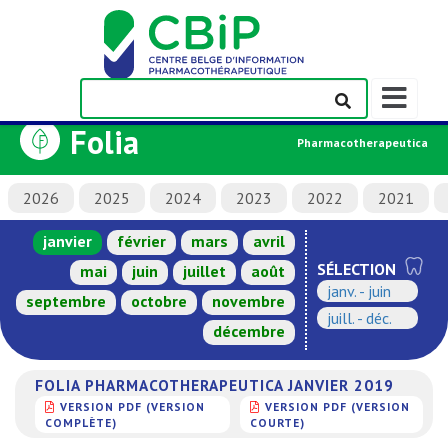
Afficher/m
la
Folia
barre
Pharmacotherapeutica
de
navigation
2026
2025
2024
2023
2022
2021
janvier
février
mars
avril
SÉLECTION
mai
juin
juillet
août
janv. - juin
septembre
octobre
novembre
juill. - déc.
décembre
FOLIA PHARMACOTHERAPEUTICA JANVIER 2019
VERSION PDF (VERSION
VERSION PDF (VERSION
COMPLÈTE)
COURTE)