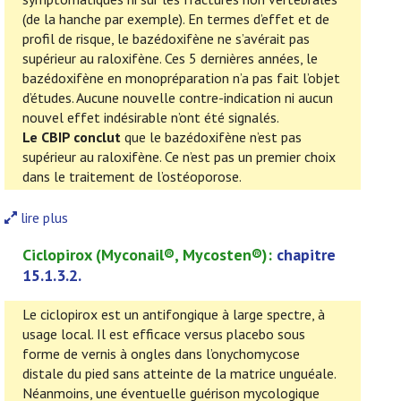
(de la hanche par exemple). En termes d’effet et de
profil de risque, le bazédoxifène ne s’avérait pas
supérieur au raloxifène. Ces 5 dernières années, le
bazédoxifène en monopréparation n’a pas fait l’objet
d’études. Aucune nouvelle contre-indication ni aucun
nouvel effet indésirable n’ont été signalés.
Le CBIP conclut
que le bazédoxifène n’est pas
supérieur au raloxifène. Ce n’est pas un premier choix
dans le traitement de l’ostéoporose.
lire plus
Ciclopirox
(
Myconail®, Mycosten®
):
chapitre
15.1.3.2.
Le ciclopirox est un antifongique à large spectre, à
usage local. Il est efficace versus placebo sous
forme de vernis à ongles dans l’onychomycose
distale du pied sans atteinte de la matrice unguéale.
Néanmoins, une éventuelle guérison mycologique