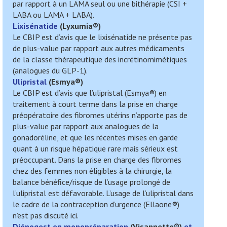
par rapport à un LAMA seul ou une bithérapie (CSI +
LABA ou LAMA + LABA).
Lixisénatide
(
Lyxumia
®)
Le CBIP est d’avis que le lixisénatide ne présente pas
de plus-value par rapport aux autres médicaments
de la classe thérapeutique des incrétinomimétiques
(analogues du GLP-1).
Ulipristal
(
Esmya
®)
Le CBIP est d’avis que l’ulipristal (Esmya®) en
traitement à court terme dans la prise en charge
préopératoire des fibromes utérins n’apporte pas de
plus-value par rapport aux analogues de la
gonadoréline, et que les récentes mises en garde
quant à un risque hépatique rare mais sérieux est
préoccupant. Dans la prise en charge des fibromes
chez des femmes non éligibles à la chirurgie, la
balance bénéfice/risque de l’usage prolongé de
l’ulipristal est défavorable. L’usage de l’ulipristal dans
le cadre de la contraception d’urgence (Ellaone®)
n’est pas discuté ici.
Diénogest en monopréparation
(
Visannette
®)
et