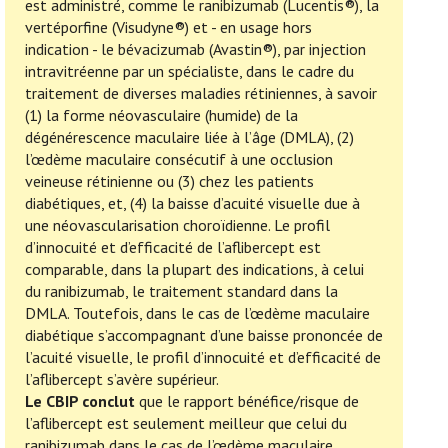
est administré, comme le ranibizumab (Lucentis®), la
vertéporfine (Visudyne®) et - en usage hors
indication - le bévacizumab (Avastin®), par injection
intravitréenne par un spécialiste, dans le cadre du
traitement de diverses maladies rétiniennes, à savoir
(1) la forme néovasculaire (humide) de la
dégénérescence maculaire liée à l’âge (DMLA), (2)
l’œdème maculaire consécutif à une occlusion
veineuse rétinienne ou (3) chez les patients
diabétiques, et, (4) la baisse d’acuité visuelle due à
une néovascularisation choroïdienne. Le profil
d’innocuité et d’efficacité de l’aflibercept est
comparable, dans la plupart des indications, à celui
du ranibizumab, le traitement standard dans la
DMLA. Toutefois, dans le cas de l’œdème maculaire
diabétique s’accompagnant d’une baisse prononcée de
l’acuité visuelle, le profil d’innocuité et d’efficacité de
l’aflibercept s’avère supérieur.
Le CBIP conclut
que le rapport bénéfice/risque de
l’aflibercept est seulement meilleur que celui du
ranibizumab dans le cas de l’œdème maculaire