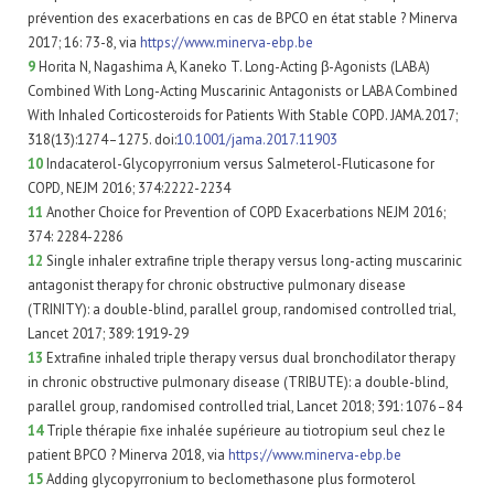
prévention des exacerbations en cas de BPCO en état stable ? Minerva
2017; 16: 73-8, via
https://www.minerva-ebp.be
9
Horita N, Nagashima A, Kaneko T. Long-Acting β-Agonists (LABA)
Combined With Long-Acting Muscarinic Antagonists or LABA Combined
With Inhaled Corticosteroids for Patients With Stable COPD. JAMA.2017;
318(13):1274–1275. doi:
10.1001/jama.2017.11903
10
Indacaterol-Glycopyrronium versus Salmeterol-Fluticasone for
COPD, NEJM 2016; 374:2222-2234
11
Another Choice for Prevention of COPD Exacerbations NEJM 2016;
374: 2284-2286
12
Single inhaler extrafine triple therapy versus long-acting muscarinic
antagonist therapy for chronic obstructive pulmonary disease
(TRINITY): a double-blind, parallel group, randomised controlled trial,
Lancet 2017; 389: 1919-29
13
Extrafine inhaled triple therapy versus dual bronchodilator therapy
in chronic obstructive pulmonary disease (TRIBUTE): a double-blind,
parallel group, randomised controlled trial, Lancet 2018; 391: 1076–84
14
Triple thérapie fixe inhalée supérieure au tiotropium seul chez le
patient BPCO ? Minerva 2018, via
https://www.minerva-ebp.be
15
Adding glycopyrronium to beclomethasone plus formoterol