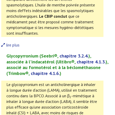
spasmolytiques. L’huile de menthe poivrée présente
moins d’effets indésirables que les spasmolytiques
anticholinergiques.
Le CBIP conclut
que ce
médicament peut être proposé comme traitement
symptomatique si les mesures hygiéno-diététiques
sont insuffisantes.
lire plus
Glycopyrronium (
Seebri
®,
chapitre 3.2.4.
),
associée à l'
indacatérol
(
Ultibro
®,
chapitre
4.1.3.
),
associé au formotérol et à la béclométhasone
(
Trimbow
®,
chapitre 4.1.6.
)
Le glycopyrronium est un anticholinergique à inhaler
à longue durée d’action (LAMA), utilisé en traitement
continu dans la BPCO. Associé à un β
-mimétique à
2
inhaler à longue durée d’action (LABA), il semble être
plus efficace qu’une association corticostéroïde
inhalé (CSI) + LABA, avec moins de risques de