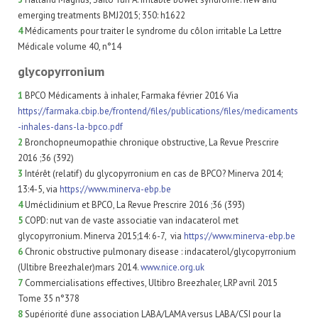
emerging treatments BMJ2015; 350: h1622
4
Médicaments pour traiter le syndrome du côlon irritable La Lettre
Médicale volume 40, n°14
glycopyrronium
1
BPCO Médicaments à inhaler, Farmaka février 2016 Via
https://farmaka.cbip.be/frontend/files/publications/files/medicaments
-inhales-dans-la-bpco.pdf​
2
Bronchopneumopathie chronique obstructive, La Revue Prescrire
2016 ;36 (392)
3
Intérêt (relatif) du glycopyrronium en cas de BPCO? Minerva 2014;
13:4-5, via
https://www.minerva-ebp.be
4
Uméclidinium et BPCO, La Revue Prescrire 2016 ;36 (393)
5
COPD: nut van de vaste associatie van indacaterol met
glycopyrronium. Minerva 2015;14: 6-7, via
https://www.minerva-ebp.be
6
Chronic obstructive pulmonary disease : indacaterol/glycopyrronium
(Ultibre Breezhaler)mars 2014.
www.nice.org.uk
7
Commercialisations effectives, Ultibro Breezhaler, LRP avril 2015
Tome 35 n°378
8
Supériorité d’une association LABA/LAMA versus LABA/CSI pour la