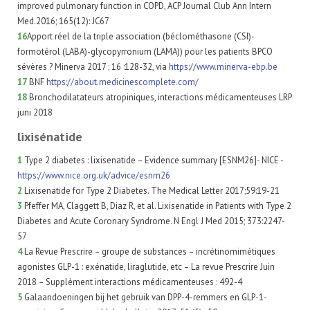
improved pulmonary function in COPD, ACP Journal Club Ann Intern
Med.2016; 165(12): JC67
16
Apport réel de la triple association (béclométhasone (CSI)-
formotérol (LABA)-glycopyrronium (LAMA)) pour les patients BPCO
sévères ? Minerva 2017 ; 16 :128-32, via
https://www.minerva-ebp.be
17
BNF
https://about.medicinescomplete.com/
18
Bronchodilatateurs atropiniques, interactions médicamenteuses LRP
juni 2018
lixisénatide
1
Type 2 diabetes : lixisenatide – Evidence summary [ESNM26]- NICE -
https://www.nice.org.uk/advice/esnm26
2
Lixisenatide for Type 2 Diabetes. The Medical Letter 2017;59:19-21
3
Pfeffer MA, Claggett B, Diaz R, et al. Lixisenatide in Patients with Type 2
Diabetes and Acute Coronary Syndrome. N Engl J Med 2015; 373:2247-
57
4
La Revue Prescrire – groupe de substances – incrétinomimétiques
agonistes GLP-1 : exénatide, liraglutide, etc – La revue Prescrire Juin
2018 – Supplément interactions médicamenteuses : 492-4
5
Galaandoeningen bij het gebruik van DPP-4-remmers en GLP-1-