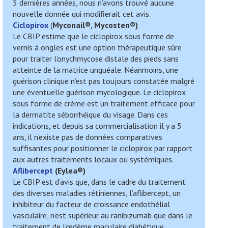
5 dernières années, nous n’avons trouvé aucune
nouvelle donnée qui modifierait cet avis.
Ciclopirox
(
Myconail®, Mycosten
®)
Le CBIP estime que le ciclopirox sous forme de
vernis à ongles est une option thérapeutique sûre
pour traiter l’onychmycose distale des pieds sans
atteinte de la matrice unguéale. Néanmoins, une
guérison clinique n’est pas toujours constatée malgré
une éventuelle guérison mycologique. Le ciclopirox
sous forme de crème est un traitement efficace pour
la dermatite séborrhéique du visage. Dans ces
indications, et depuis sa commercialisation il y a 5
ans, il n’existe pas de données comparatives
suffisantes pour positionner le ciclopirox par rapport
aux autres traitements locaux ou systémiques.
Aflibercept
(
Eylea
®)
Le CBIP est d’avis que, dans le cadre du traitement
des diverses maladies rétiniennes, l’aflibercept, un
inhibiteur du facteur de croissance endothélial
vasculaire, n’est supérieur au ranibizumab que dans le
traitement de l’œdème maculaire diabétique