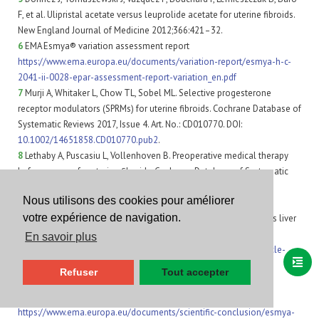
F, et al. Ulipristal acetate versus leuprolide acetate for uterine fibroids.
New England Journal of Medicine 2012;366:421–32.
6
EMA Esmya® variation assessment report
https://www.ema.europa.eu/documents/variation-report/esmya-h-c-
2041-ii-0028-epar-assessment-report-variation_en.pdf
7
Murji A, Whitaker L, Chow TL, Sobel ML. Selective progesterone
receptor modulators (SPRMs) for uterine fibroids. Cochrane Database of
Systematic Reviews 2017, Issue 4. Art. No.: CD010770. DOI:
10.1002/14651858.CD010770.pub2
.
8
Lethaby A, Puscasiu L, Vollenhoven B. Preoperative medical therapy
before surgery for uterine fibroids. Cochrane Database of Systematic
Reviews 2017, Issue 11. Art. No.: CD000547. DOI:
Nous utilisons des cookies pour améliorer
10.1002/14651858.CD000547.pub2
.
votre expérience de navigation.
9
EMA Esmya®: new measures to minimize risk of rare but serious liver
injury. Via
https://www.ema.europa.eu/documents/variation-
En savoir plus
report/esmya-h-c-2041-a20-0043-epar-assessment-report-article-
20_en.pdf
et
Refuser
Tout accepter
https://www.ema.europa.eu/medicines/human/referrals/esmya
10
EMA Esmya® EPAR – divergent position of PRAC – article 20
https://www.ema.europa.eu/documents/scientific-conclusion/esmya-