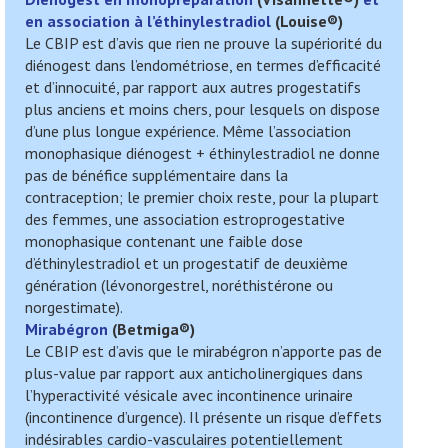
en association à l’éthinylestradiol
(
Louise
®)
Le CBIP est d’avis que rien ne prouve la supériorité du
diénogest dans l’endométriose, en termes d’efficacité
et d’innocuité, par rapport aux autres progestatifs
plus anciens et moins chers, pour lesquels on dispose
d’une plus longue expérience. Même l’association
monophasique diénogest + éthinylestradiol ne donne
pas de bénéfice supplémentaire dans la
contraception; le premier choix reste, pour la plupart
des femmes, une association estroprogestative
monophasique contenant une faible dose
d’éthinylestradiol et un progestatif de deuxième
génération (lévonorgestrel, noréthistérone ou
norgestimate).
Mirabégron
(
Betmiga
®)
Le CBIP est d’avis que le mirabégron n’apporte pas de
plus-value par rapport aux anticholinergiques dans
l’hyperactivité vésicale avec incontinence urinaire
(incontinence d’urgence). Il présente un risque d’effets
indésirables cardio-vasculaires potentiellement