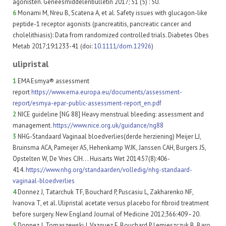
agonisten. Geneesmiddelenbulletin 2017; 51 (5) : 50.
6
Monami M, Nreu B, Scatena A, et al. Safety issues with glucagon-like
peptide-1 receptor agonists (pancreatitis, pancreatic cancer and
cholelithiasis): Data from randomized controlled trials. Diabetes Obes
Metab 2017;19:1233-41 (doi:
10.1111/dom.12926
)
ulipristal
1
EMA Esmya® assessment
report
https://www.ema.europa.eu/documents/assessment-
report/esmya-epar-public-assessment-report_en.pdf
2
NICE guideline [NG 88] Heavy menstrual bleeding: assessment and
management.
https://www.nice.org.uk/guidance/ng88
3
NHG-Standaard Vaginaal bloedverlies(derde herziening) Meijer LJ,
Bruinsma ACA, Pameijer AS, Hehenkamp WJK, Janssen CAH, Burgers JS,
Opstelten W, De Vries CJH.. . Huisarts Wet 2014:57(8):406-
414.
https://www.nhg.org/standaarden/volledig/nhg-standaard-
vaginaal-bloedverlies
4
Donnez J, Tatarchuk TF, Bouchard P, Puscasiu L, Zakharenko NF,
Ivanova T, et al. Ulipristal acetate versus placebo for fibroid treatment
before surgery. New England Journal of Medicine 2012;366:409–20.
5
Donnez J, Tomaszewski J, Vazquez F, Bouchard P, Lemieszczuk B, Baro