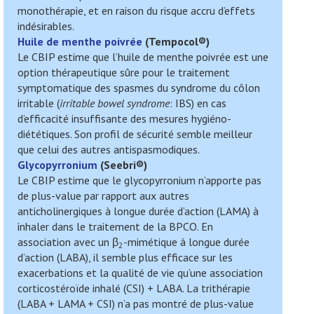
monothérapie, et en raison du risque accru d’effets
indésirables.
Huile de menthe poivrée
(
Tempocol
®)
Le CBIP estime que l’huile de menthe poivrée est une
option thérapeutique sûre pour le traitement
symptomatique des spasmes du syndrome du côlon
irritable (
irritable bowel syndrome
: IBS) en cas
d’efficacité insuffisante des mesures hygiéno-
diététiques. Son profil de sécurité semble meilleur
que celui des autres antispasmodiques.
Glycopyrronium
(
Seebri
®)
Le CBIP estime que le glycopyrronium n’apporte pas
de plus-value par rapport aux autres
anticholinergiques à longue durée d’action (LAMA) à
inhaler dans le traitement de la BPCO. En
association avec un β
-mimétique à longue durée
2
d’action (LABA), il semble plus efficace sur les
exacerbations et la qualité de vie qu’une association
corticostéroïde inhalé (CSI) + LABA. La trithérapie
(LABA + LAMA + CSI) n’a pas montré de plus-value