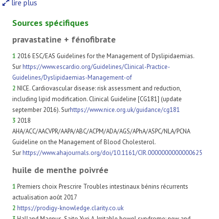
lire plus
Sources spécifiques
pravastatine + fénofibrate
1
2016 ESC/EAS Guidelines for the Management of Dyslipidaemias.
Sur
https://www.escardio.org/Guidelines/Clinical-Practice-
Guidelines/Dyslipidaemias-Management-of
2
NICE. Cardiovascular disease: risk assessment and reduction,
including lipid modification. Clinical Guideline [CG181] (update
september 2016). Sur
https://www.nice.org.uk/guidance/cg181
3
2018
AHA/ACC/AACVPR/AAPA/ABC/ACPM/ADA/AGS/APhA/ASPC/NLA/PCNA
Guideline on the Management of Blood Cholesterol.
Sur
https://www.ahajournals.org/doi/10.1161/CIR.0000000000000625
huile de menthe poivrée
1
Premiers choix Prescrire Troubles intestinaux bénins récurrents
actualisation août 2017
2
https://prodigy-knowledge.clarity.co.uk
3
Halland Magnus, Saito Yuri A. Irritable bowel syndrome: new and