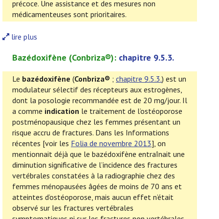
précoce. Une assistance et des mesures non
médicamenteuses sont prioritaires.
lire plus
Bazédoxifène
(
Conbriza
®):
chapitre 9.5.3.
Le
bazédoxifène
(
Conbriza®
;
chapitre 9.5.3.
) est un
modulateur sélectif des récepteurs aux estrogènes,
dont la posologie recommandée est de 20 mg/jour. Il
a comme
indication
le traitement de l’ostéoporose
postménopausique chez les femmes présentant un
risque accru de fractures. Dans les Informations
récentes [voir les
Folia de novembre 2013
], on
mentionnait déjà que le bazédoxifène entraînait une
diminution significative de l’incidence des fractures
vertébrales constatées à la radiographie chez des
femmes ménopausées âgées de moins de 70 ans et
atteintes d’ostéoporose, mais aucun effet n’était
observé sur les fractures vertébrales
symptomatiques ni sur les fractures non vertébrales