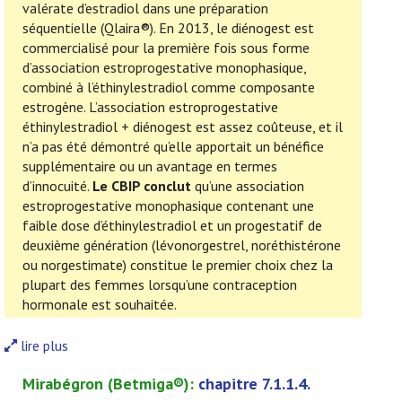
valérate d’estradiol dans une préparation
séquentielle (Qlaira®). En 2013, le diénogest est
commercialisé pour la première fois sous forme
d’association estroprogestative monophasique,
combiné à l’éthinylestradiol comme composante
estrogène. L’association estroprogestative
éthinylestradiol + diénogest est assez coûteuse, et il
n’a pas été démontré qu’elle apportait un bénéfice
supplémentaire ou un avantage en termes
d’innocuité.
Le CBIP conclut
qu’une association
estroprogestative monophasique contenant une
faible dose d’éthinylestradiol et un progestatif de
deuxième génération (lévonorgestrel, noréthistérone
ou norgestimate) constitue le premier choix chez la
plupart des femmes lorsqu’une contraception
hormonale est souhaitée.
lire plus
Mirabégron
(
Betmiga
®):
chapitre 7.1.1.4.