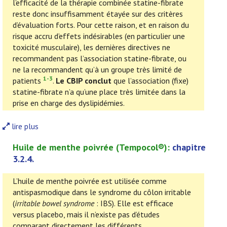
l’efficacité de la thérapie combinée statine-fibrate
reste donc insuffisamment étayée sur des critères
d’évaluation forts. Pour cette raison, et en raison du
risque accru d’effets indésirables (en particulier une
toxicité musculaire), les dernières directives ne
recommandent pas l’association statine-fibrate, ou
ne la recommandent qu’à un groupe très limité de
1-3
patients
.
Le CBIP conclut
que l’association (fixe)
statine-fibrate n’a qu’une place très limitée dans la
prise en charge des dyslipidémies.
lire plus
Huile de menthe poivrée
(
Tempocol
®):
chapitre
3.2.4.
L’huile de menthe poivrée est utilisée comme
antispasmodique dans le syndrome du côlon irritable
(
irritable bowel syndrome
: IBS). Elle est efficace
versus placebo, mais il n’existe pas d’études
comparant directement les différents