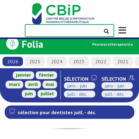
Afficher/m
la
Folia
barre
Pharmacotherapeutica
de
navigation
2026
2025
2024
2023
2022
2021
janvier
février
SÉLECTION
SÉLECTION
mars
avril
mai
janv. - juin
janv. - juin
juin
juillet
juill. - déc.
juill. - déc.
sélection pour dentistes juill. - déc.