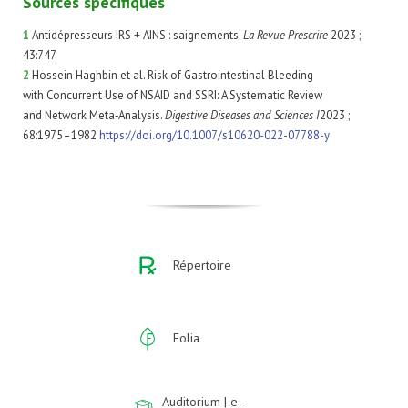
Sources spécifiques
1
Antidépresseurs IRS + AINS : saignements.
La Revue Prescrire
2023 ;
43:747
2
Hossein Haghbin et al. Risk of Gastrointestinal Bleeding
with Concurrent Use of NSAID and SSRI: A Systematic Review
and Network Meta‑Analysis.
Digestive Diseases and Sciences I
2023 ;
68:1975–1982
https://doi.org/10.1007/s10620-022-07788-y
Répertoire
Folia
Auditorium | e-