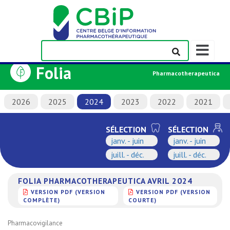
Afficher/m
la
Folia
barre
Pharmacotherapeutica
de
navigation
2026
2025
2024
2023
2022
2021
SÉLECTION
SÉLECTION
janv. - juin
janv. - juin
juill. - déc.
juill. - déc.
FOLIA PHARMACOTHERAPEUTICA AVRIL 2024
VERSION PDF (VERSION
VERSION PDF (VERSION
COMPLÈTE)
COURTE)
Pharmacovigilance