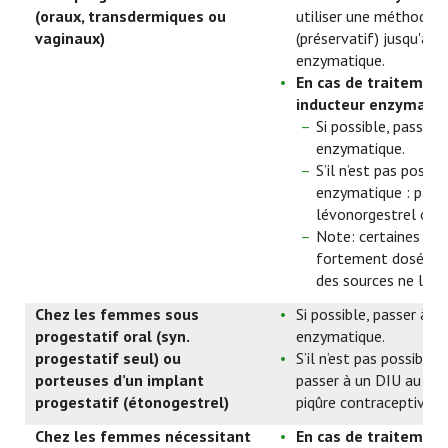
(oraux, transdermiques ou
utiliser une méthode 
vaginaux)
(préservatif) jusqu'à un
enzymatique.
En cas de traitement
inducteur enzymatiq
Si possible, passer
enzymatique.
S’il n’est pas possi
enzymatique : passe
lévonorgestrel ou à
Note: certaines sou
fortement dosé com
des sources ne le 
Chez les femmes sous
Si possible, passer à 
progestatif oral (syn.
enzymatique.
progestatif seul) ou
S’il n’est pas possible
porteuses d’un implant
passer à un DIU au cui
progestatif (étonogestrel)
piqûre contraceptive.
Chez les femmes nécessitant
En cas de traitement