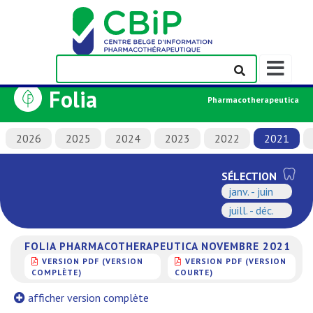
Afficher/m
la
Folia
barre
Pharmacotherapeutica
de
navigation
2026
2025
2024
2023
2022
2021
SÉLECTION
janv. - juin
juill. - déc.
FOLIA PHARMACOTHERAPEUTICA NOVEMBRE 2021
VERSION PDF (VERSION
VERSION PDF (VERSION
COMPLÈTE)
COURTE)
afficher version complète