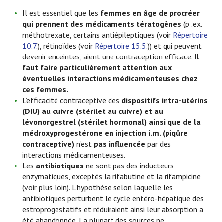
Il est essentiel que les
femmes en âge de procréer
qui prennent des médicaments tératogènes
(p .ex.
méthotrexate, certains antiépileptiques (voir
Répertoire
10.7.
), rétinoïdes (voir
Répertoire 15.5.
)) et qui peuvent
devenir enceintes, aient une contraception efficace.
Il
faut faire particulièrement attention aux
éventuelles interactions médicamenteuses chez
ces femmes.
L’efficacité contraceptive des
dispositifs intra-utérins
(DIU) au cuivre (stérilet au cuivre) et au
lévonorgestrel (stérilet hormonal) ainsi que de la
médroxyprogestérone en injection i.m. (piqûre
contraceptive)
n’est
pas influencée
par des
interactions médicamenteuses.
Les
antibiotiques
ne sont pas des inducteurs
enzymatiques, exceptés la rifabutine et la rifampicine
(voir plus loin). L'hypothèse selon laquelle les
antibiotiques perturbent le cycle entéro-hépatique des
estroprogestatifs et réduiraient ainsi leur absorption a
été abandonnée. La plupart des sources ne