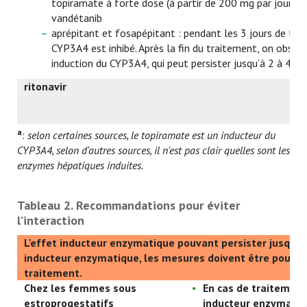
topiramate à forte dose (à partir de 200 mg par jour ou
vandétanib
aprépitant et fosapépitant : pendant les 3 jours de tra
CYP3A4 est inhibé. Après la fin du traitement, on obser
induction du CYP3A4, qui peut persister jusqu’à 2 à 4 se
ritonavir
a
:
selon certaines sources, le topiramate est un inducteur du
CYP3A4, selon d'autres sources, il n'est pas clair quelles sont les
enzymes hépatiques induites.
Tableau 2. Recommandations pour éviter
l’interaction
L'effet inducteur enzymatique pouvant persister jusqu’à
inducteur enzymatique, les mesures doivent être poursui
traitement.
Chez les femmes sous
En cas de traitement
estroprogestatifs
inducteur enzymatiq