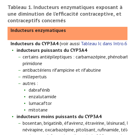
Tableau 1. Inducteurs enzymatiques exposant à
une diminution de l’efficacité contraceptive, et
contraceptifs concernés
Inducteurs enzymatiques
Inducteurs du CYP3A4
(voir aussi
Tableau Ic dans Intro.6.3.
)
:
inducteurs puissants du CYP3A4
certains antiépileptiques : carbamazépine, phénobarbita
primidone
antibactériens rifampicine et rifabutine
millepertuis
autres :
dabrafénib
enzalutamide
lumacaftor
mitotane
inducteurs moins puissants du
CYP3A4
bosentan, brigatinib, éfavirenz, étravirine, lésinurad, lorl
névirapine, oxcarbazépine, pitolisant, rufinamide, télotri