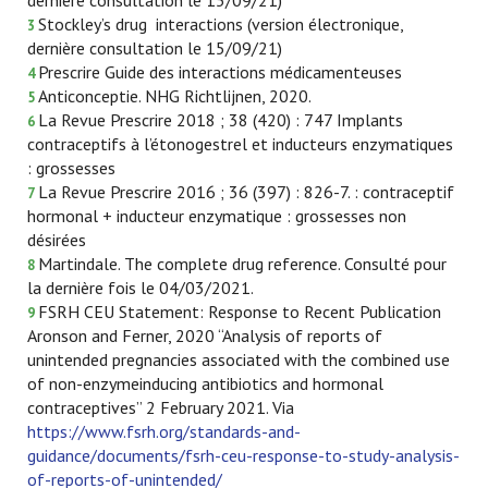
dernière consultation le 15/09/21)
Stockley’s drug interactions (version électronique,
3
dernière consultation le 15/09/21)
Prescrire Guide des interactions médicamenteuses
4
Anticonceptie. NHG Richtlijnen, 2020.
5
La Revue Prescrire 2018 ; 38 (420) : 747 Implants
6
contraceptifs à l’étonogestrel et inducteurs enzymatiques
: grossesses
La Revue Prescrire 2016 ; 36 (397) : 826-7. : contraceptif
7
hormonal + inducteur enzymatique : grossesses non
désirées
Martindale. The complete drug reference. Consulté pour
8
la dernière fois le 04/03/2021.
FSRH CEU Statement: Response to Recent Publication
9
Aronson and Ferner, 2020 “Analysis of reports of
unintended pregnancies associated with the combined use
of non-enzymeinducing antibiotics and hormonal
contraceptives” 2 February 2021. Via
https://www.fsrh.org/standards-and-
guidance/documents/fsrh-ceu-response-to-study-analysis-
of-reports-of-unintended/