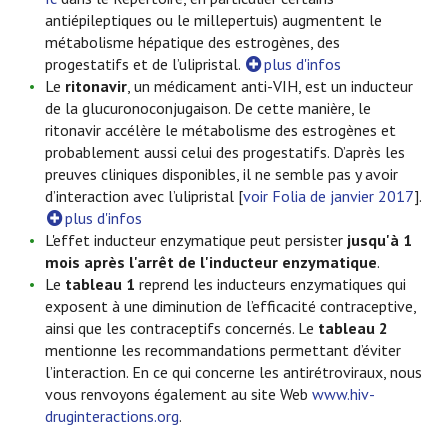
antiépileptiques ou le millepertuis) augmentent le
métabolisme hépatique des estrogènes, des
progestatifs et de l’ulipristal.
plus d'infos
Le
ritonavir
, un médicament anti-VIH, est un inducteur
de la glucuronoconjugaison. De cette manière, le
ritonavir accélère le métabolisme des estrogènes et
probablement aussi celui des progestatifs. D’après les
preuves cliniques disponibles, il ne semble pas y avoir
d’interaction avec l’ulipristal [
voir Folia de janvier 2017
].
plus d'infos
L'effet inducteur enzymatique peut persister
jusqu'à 1
mois après l'arrêt de l'inducteur enzymatique
.
Le
tableau 1
reprend les inducteurs enzymatiques qui
exposent à une diminution de l’efficacité contraceptive,
ainsi que les contraceptifs concernés. Le
tableau 2
mentionne les recommandations permettant d’éviter
l’interaction. En ce qui concerne les antirétroviraux, nous
vous renvoyons également au site Web
www.hiv-
druginteractions.org
.