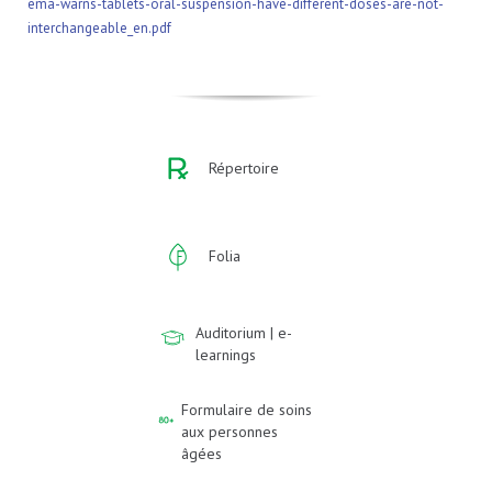
ema-warns-tablets-oral-suspension-have-different-doses-are-not-
interchangeable_en.pdf
Répertoire
Folia
Auditorium | e-
learnings
Formulaire de soins
aux personnes
âgées