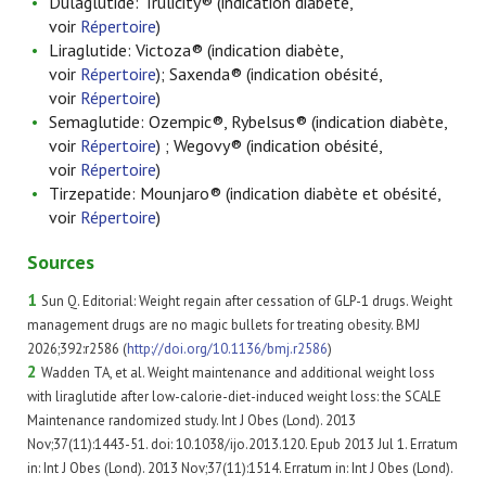
Dulaglutide: Trulicity® (indication diabète,
voir
Répertoire
)
Liraglutide: Victoza® (indication diabète,
voir
Répertoire
); Saxenda® (indication obésité,
voir
Répertoire
)
Semaglutide: Ozempic®, Rybelsus® (indication diabète,
voir
Répertoire
) ; Wegovy® (indication obésité,
voir
Répertoire
)
Tirzepatide: Mounjaro® (indication diabète et obésité,
voir
Répertoire
)
Sources
1
Sun Q. Editorial: Weight regain after cessation of GLP-1 drugs. Weight
management drugs are no magic bullets for treating obesity.
BMJ
2026;392:r2586 (
http://doi.org/10.1136/bmj.r2586
)
2
Wadden TA, et al. Weight maintenance and additional weight loss
with liraglutide after low-calorie-diet-induced weight loss: the SCALE
Maintenance randomized study. Int J Obes (Lond). 2013
Nov;37(11):1443-51. doi: 10.1038/ijo.2013.120. Epub 2013 Jul 1. Erratum
in: Int J Obes (Lond). 2013 Nov;37(11):1514. Erratum in: Int J Obes (Lond).