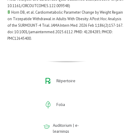
10.1161/CIRCOUTCOMES.122.009348)
8
Horn DB, et al. Cardiometabolic Parameter Change by Weight Regain
on Tirzepatide Withdrawal in Adults With Obesity: A Post Hoc Analysis
of the SURMOUNT-4 Trial. JAMA Intern Med. 2026 Feb 1;186(2):157-167.
doi: 10.1001/jamainternmed.2025.6112. PMID: 41284285; PMCID:
PMC12645400.
Répertoire
Folia
Auditorium | e-
learnings