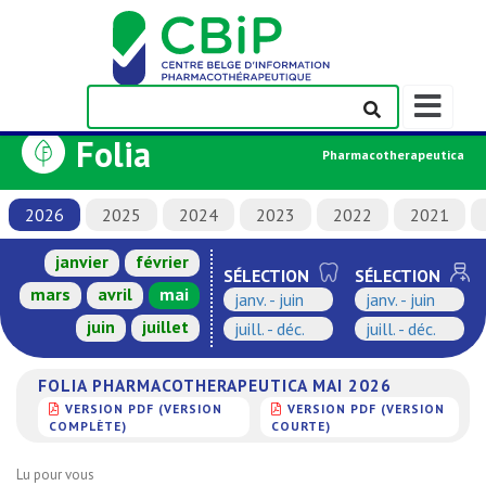
Afficher/m
la
Folia
barre
Pharmacotherapeutica
de
navigation
2026
2025
2024
2023
2022
2021
janvier
février
SÉLECTION
SÉLECTION
mars
avril
mai
janv. - juin
janv. - juin
juin
juillet
juill. - déc.
juill. - déc.
FOLIA PHARMACOTHERAPEUTICA MAI 2026
VERSION PDF (VERSION
VERSION PDF (VERSION
COMPLÈTE)
COURTE)
Lu pour vous