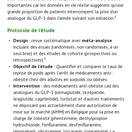
importantes car les données en vie réelle suggèrent qu'une
grande proportion de patients interrompent la prise d'un
1
analogue du GLP-1 dans l'année suivant son initiation
.
Protocole de l’étude
Design
: revue systématique avec
méta-analyse
incluant des essais (randomisés, non randomisés, à un
seul bras) et des études de cohorte (prospectives ou
5
rétrospectives)
.
Objectif de l’étude
: Quantifier et comparer le taux de
reprise de poids après l'arrêt de médicaments anti-
obésité chez des adultes en surpoids ou obèses.
Intervention
: des médicaments anti-obésité càd des
analogues du GLP-1 (sémaglutide, tirzépatide,
liraglutide, cagrilintide), l’orlistat et d’autres traitements
ne disposant pas actuellement d’une autorisation de
mise sur le marché (AMM) en Belgique pour la prise en
charge de l’obésité (phentermine, diethylpropion
hydrochloride, fenfluramine, dexfenfluramine,
rimonabant, sibutramine, lorcaserin, topiramate). La