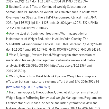
2015 Jan;39(1):187. doi: 10.1038/ijo.2014.88. PMID: 23812094.
3
Rubino D, et al. Effect of Continued Weekly Subcutaneous
Semaglutide vs Placebo on Weight Loss Maintenance in Adults With
Overweight or Obesity: The STEP 4 Randomized Clinical Trial. JAMA.
2021 Apr 13;325(14):1414-1425. doi: 10.1001/jama.2021.3224. PMID:
33755728; PMCID: PMC7988425.
4
Aronne LJ, et al. Continued Treatment With Tirzepatide for
Maintenance of Weight Reduction in Adults With Obesity: The
SURMOUNT-4 Randomized Clinical Trial. JAMA. 2024 Jan 2;331(1):38-48.
doi: 10.1001/jama.2023.24945. PMID: 38078870; PMCID: PMC10714284.
5
West S, Scragg J, Aveyard P et al. Weight regain after cessation of
medication for weight management: systematic review and meta-
analysis.
BMJ2026;392:e085304 (http://dx.doi.org/10.1136/ bmj-
2025‑085304).
6
West S, Koutoukidis DA et Jebb SA.
Opinion: Weight loss drugs are
effective, but can healthcare systems afford them?
BMJ 2026;392:s24
(
http://doi.org/10.1136/bmj.s24
)
7
Hartmann-Boyce J, Theodoulou A, Oke J et al. Long-Term Effect of
Weight Regain Following Behavioral Weight Management Programs on
Cardiometabolic Disease Incidence and Risk: Systematic Review and
Meta-Analysis. Circ Cardiovasc Qual Outcomes. 2023;16:e009348. (DOI: