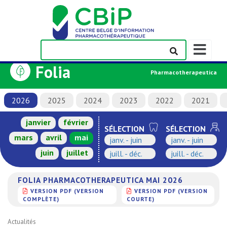
Afficher/m
la
Folia
barre
Pharmacotherapeutica
de
navigation
2026
2025
2024
2023
2022
2021
janvier
février
SÉLECTION
SÉLECTION
mars
avril
mai
janv. - juin
janv. - juin
juin
juillet
juill. - déc.
juill. - déc.
FOLIA PHARMACOTHERAPEUTICA MAI 2026
VERSION PDF (VERSION
VERSION PDF (VERSION
COMPLÈTE)
COURTE)
Actualités