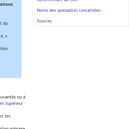
sations
Noms des spécialités concernées :
Sources
t du
e, «
ation
e
djuvantés ou à
eil Supérieur
z les
tion primaire