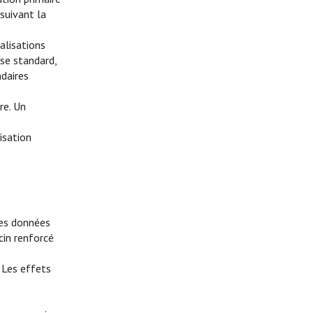
 suivant la
alisations
ose standard,
ndaires
re. Un
isation
les données
cin renforcé
 Les effets