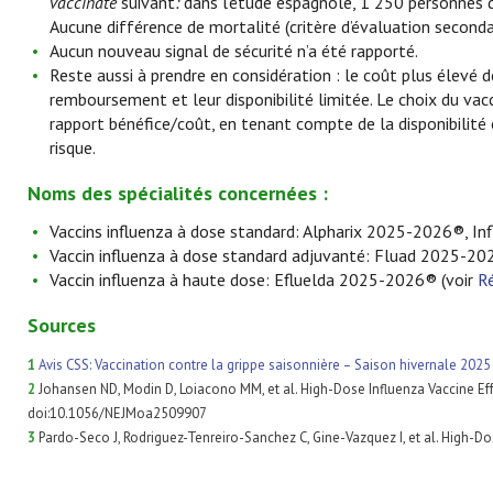
vaccinate
suivant
:
dans l’étude espagnole, 1 250 personnes d
Aucune différence de mortalité (critère d’évaluation second
Aucun nouveau signal de sécurité n’a été rapporté.
Reste aussi à prendre en considération : le coût plus élevé d
remboursement et leur disponibilité limitée. Le choix du vacc
rapport bénéfice/coût, en tenant compte de la disponibilité 
risque.
Noms des spécialités concernées :
Vaccins influenza à dose standard: Alpharix 2025-2026®, I
Vaccin influenza à dose standard adjuvanté: Fluad 2025-20
Vaccin influenza à haute dose: Efluelda 2025-2026® (voir
Ré
Sources
1
Avis CSS: Vaccination contre la grippe saisonnière – Saison hivernale 2025
2
Johansen ND, Modin D, Loiacono MM, et al. High-Dose Influenza Vaccine Effe
doi:10.1056/NEJMoa2509907
3
Pardo-Seco J, Rodriguez-Tenreiro-Sanchez C, Gine-Vazquez I, et al. High-D