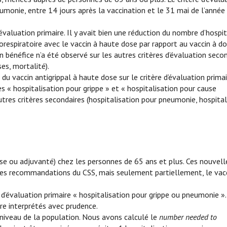
umonie, entre 14 jours après la vaccination et le 31 mai de l’année
évaluation primaire. Il y avait bien une réduction du nombre d’hospit
orespiratoire avec le vaccin à haute dose par rapport au vaccin à d
cun bénéfice n’a été observé sur les autres critères d’évaluation seco
es, mortalité).
du vaccin antigrippal à haute dose sur le critère d’évaluation primai
s « hospitalisation pour grippe » et « hospitalisation pour cause
autres critères secondaires (hospitalisation pour pneumonie, hospital
ose ou adjuvanté) chez les personnes de 65 ans et plus. Ces nouvel
les recommandations du CSS, mais seulement partiellement, le vac
d’évaluation primaire « hospitalisation pour grippe ou pneumonie ».
tre interprétés avec prudence.
 niveau de la population. Nous avons calculé le
number needed to