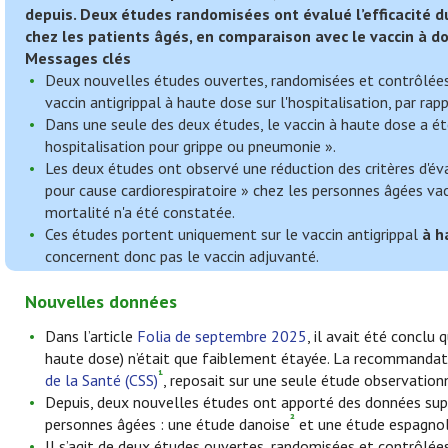
depuis. Deux études randomisées ont évalué l’efficacité d
chez les patients âgés, en comparaison avec le vaccin à do
Messages clés
Deux nouvelles études ouvertes, randomisées et contrôlées
vaccin antigrippal à haute dose sur l'hospitalisation, par rap
Dans une seule des deux études, le vaccin à haute dose a été 
hospitalisation pour grippe ou pneumonie ».
Les deux études ont observé une réduction des critères d'éva
pour cause cardiorespiratoire » chez les personnes âgées va
mortalité n'a été constatée.
Ces études portent uniquement sur le vaccin antigrippal
à h
concernent donc pas le vaccin adjuvanté.
Nouvelles données
Dans l’article
Folia de septembre 2025
, il avait été conclu
haute dose) n’était que faiblement étayée. La recommandatio
¹
de la Santé (CSS)
, reposait sur une seule étude observation
Depuis, deux nouvelles études ont apporté des données suppl
²
personnes âgées : une étude danoise
et une étude espagno
Il s’agit de deux études ouvertes, randomisées et contrôlées