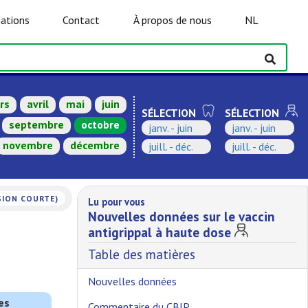
ations
Contact
À propos de nous
NL
rs
avril
mai
juin
SÉLECTION
SÉLECTION
septembre
octobre
janv. - juin
janv. - juin
novembre
décembre
juill. - déc.
juill. - déc.
SION COURTE)
Lu pour vous
Nouvelles données sur le vaccin
antigrippal à haute dose
Table des matières
Nouvelles données
es
Commentaire du CBIP