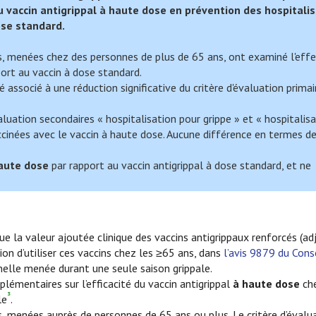
u vaccin antigrippal à haute dose en prévention des hospitali
se standard.​
, menées chez des personnes de plus de 65 ans, ont examiné l'effe
port au vaccin à dose standard.
associé à une réduction significative du critère d'évaluation primair
luation secondaires « hospitalisation pour grippe » et « hospitalis
ccinées avec le vaccin à haute dose. Aucune différence en termes d
aute dose
par rapport au vaccin antigrippal à dose standard, et ne
 que la valeur ajoutée clinique des vaccins antigrippaux renforcés (a
n d’utiliser ces vaccins chez les ≥65 ans, dans
l’avis 9879 du Cons
nelle menée durant une seule saison grippale.
émentaires sur l’efficacité du vaccin antigrippal
à haute dose
che
³
le
.
, menées auprès de personnes de 65 ans ou plus. Le critère d’évalua