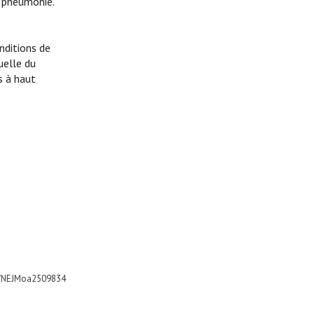
u pneumonie.
nditions de
uelle du
s à haut
056/NEJMoa2509834