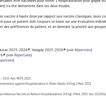
evaient être vaccinées pour éviter 1 hospitalisation pour grippe o
aire) n’a été démontrée dans les deux études.
es vaccins à haute dose par rapport aux vaccins classiques, leurs co
in pour un patient doit toujours se baser sur une évaluation individ
et des préférences du patient, et en donnant la priorité aux groupe
nfluvac 2025-2026®, Vaxigrip 2025-2026® (voir
Répertoire
)
26® (voir
Répertoire
)
pertoire
)
 – 2026
. Avis 9879, 2025.
ctiveness against Hospitalization in Older Adults. N Engl J Med. 2025.
ose Influenza Vaccine to Reduce Hospitalizations. N Engl J Med. 2025. doi: 10.1