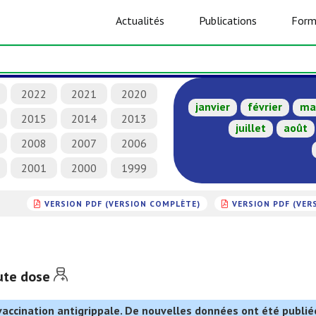
Actualités
Publications
Form
2022
2021
2020
janvier
février
ma
2015
2014
2013
juillet
août
2008
2007
2006
2001
2000
1999
VERSION PDF (VERSION COMPLÈTE)
VERSION PDF (VER
ute dose
vaccination antigrippale. De nouvelles données ont été publié