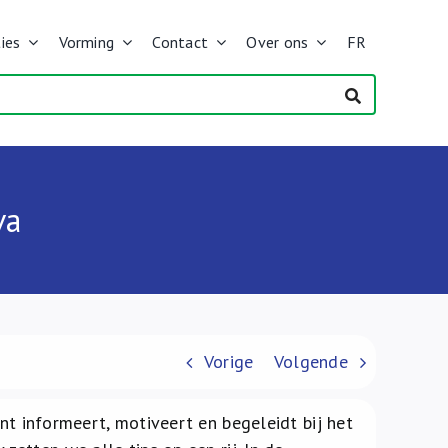
ies
Vorming
Contact
Over ons
FR
va
Vorige
Volgende
ënt informeert, motiveert en begeleidt bij het