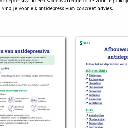
idepressiva. In een samenvattende fiche voor je praktijk 
vind je voor elk antidepressivum concreet advies.