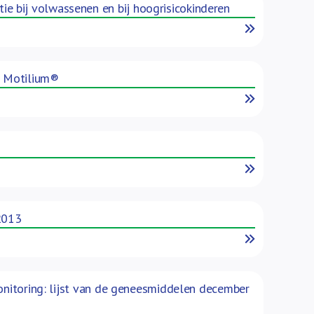
e bij volwassenen en bij hoogrisicokinderen
Read More
n Motilium®
Read More
Read More
2013
Read More
monitoring: lijst van de geneesmiddelen december