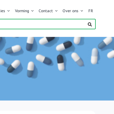
ies
Vorming
Contact
Over ons
FR