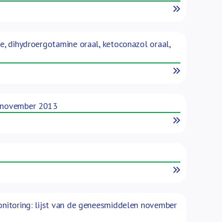
Read More
de, dihydroergotamine oraal, ketoconazol oraal,
Read More
30 november 2013
Read More
Read More
monitoring: lijst van de geneesmiddelen november