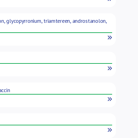
on, glycopyrronium, triamtereen, androstanolon,
Read More
Read More
accin
Read More
Read More