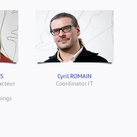
TS
Cyril ROMAIN
acteur
Coördinator IT
nings