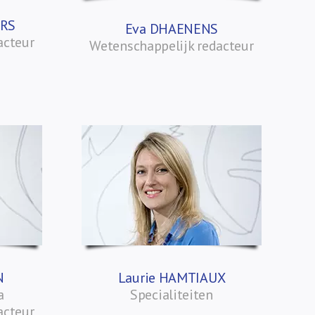
ERS
Eva DHAENENS
acteur
Wetenschappelijk redacteur
N
Laurie HAMTIAUX
a
Specialiteiten
acteur