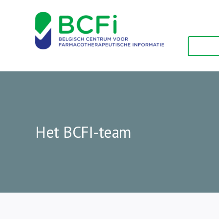
Skip
to
content
Het BCFI-team