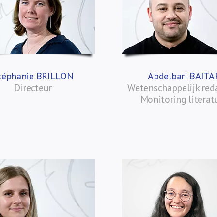
téphanie BRILLON
Abdelbari BAITA
Directeur
Wetenschappelijk red
Monitoring literat