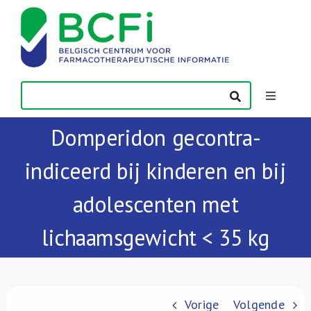
Skip
to
content
Toggle
Navigatio
Domperidon gecontra-
Nieuws
indiceerd bij kinderen en bij
Publicaties
adolescenten met
Vorming
lichaamsgewicht < 35 kg
Contact
Vorige
Volgende