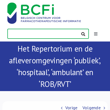
Skip
to
content
Toggle
Navigatio
Het Repertorium en de
Nieuws
afleveromgevingen ‘publiek’,
Publicaties
‘hospitaal’, ‘ambulant’ en
Vorming
‘ROB/RVT’
Contact
Vorige
Volgende