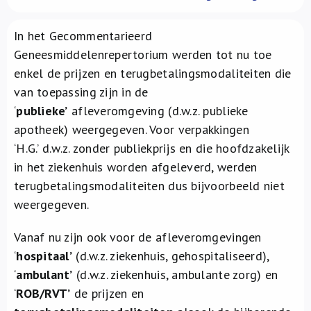
Over ons
In het Gecommentarieerd
FR
Geneesmiddelenrepertorium werden tot nu toe
enkel de prijzen en terugbetalingsmodaliteiten die
van toepassing zijn in de
‘
publieke’
afleveromgeving (d.w.z. publieke
apotheek) weergegeven. Voor verpakkingen
‘H.G.’ d.w.z. zonder publiekprijs en die hoofdzakelijk
in het ziekenhuis worden afgeleverd, werden
terugbetalingsmodaliteiten dus bijvoorbeeld niet
weergegeven.
Vanaf nu zijn ook voor de afleveromgevingen
‘
hospitaal’
(d.w.z. ziekenhuis, gehospitaliseerd),
‘
ambulant’
(d.w.z. ziekenhuis, ambulante zorg) en
‘
ROB/RVT’
de prijzen en