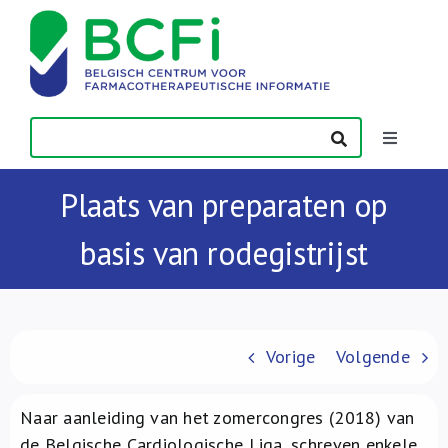
Skip
to
content
Toggle
Navigatio
Nieuws
Plaats van preparaten op
basis van rodegistrijst
Publicaties
Vorming
Vorige
Volgende
Contact
Naar aanleiding van het zomercongres (2018) van
de Belgische Cardiologische Liga, schreven enkele