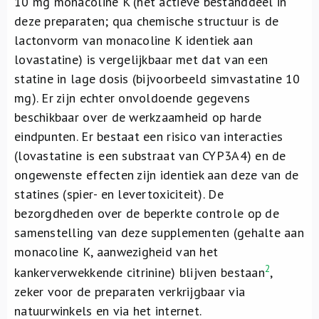
10 mg monacoline K (het actieve bestanddeel in
deze preparaten; qua chemische structuur is de
lactonvorm van monacoline K identiek aan
lovastatine) is vergelijkbaar met dat van een
statine in lage dosis (bijvoorbeeld simvastatine 10
mg). Er zijn echter onvoldoende gegevens
beschikbaar over de werkzaamheid op harde
eindpunten. Er bestaat een risico van interacties
(lovastatine is een substraat van CYP3A4) en de
ongewenste effecten zijn identiek aan deze van de
statines (spier- en levertoxiciteit). De
bezorgdheden over de beperkte controle op de
samenstelling van deze supplementen (gehalte aan
monacoline K, aanwezigheid van het
2
kankerverwekkende citrinine) blijven bestaan
,
zeker voor de preparaten verkrijgbaar via
natuurwinkels en via het internet.