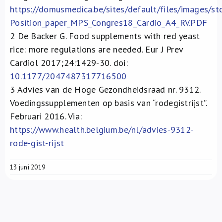
https://domusmedica.be/sites/default/files/images/st
Position_paper_MPS_Congres18_Cardio_A4_RV.PDF
2
De Backer G. Food supplements with red yeast
rice: more regulations are needed. Eur J Prev
Cardiol 2017;24:1429-30. doi:
10.1177/2047487317716500
3
Advies van de Hoge Gezondheidsraad nr. 9312.
Voedingssupplementen op basis van “rodegistrijst”.
Februari 2016. Via:
https://www.health.belgium.be/nl/advies-9312-
rode-gist-rijst
13 juni 2019