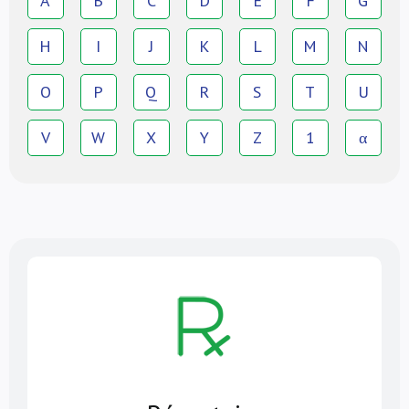
A
B
C
D
E
F
G
H
I
J
K
L
M
N
O
P
Q
R
S
T
U
V
W
X
Y
Z
1
α