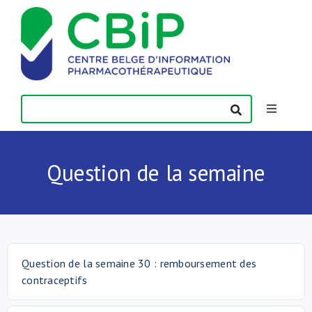
Passer
au
contenu
Toggle
Navigatio
Actualités
Question de la semaine
Publications
Formations
Question de la semaine 30 : remboursement des
contraceptifs
Contact