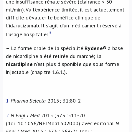
une insuffisance rénale sévère (clairance < 30
ml/min). Vu l’expérience limitée, il est actuellement
difficile d’évaluer le bénéfice clinique de
l’idarucizumab. Il s’agit d’un médicament réservé à
3
l’usage hospitalier.
– La forme orale de la spécialité
Rydene®
à base
de nicardipine a été retirée du marché; la
nicardipine
n’est plus disponible que sous forme
injectable (chapitre 1.6.1.).
1
Pharma Selecta
2015; 31:80-2
2
N Engl J Med
2015 ;373 :511-20
(doi :10.1056/NEJMoa1502000) avec éditorial
N
Engl J Med
2015 ; 373 : 569-71 (doi :