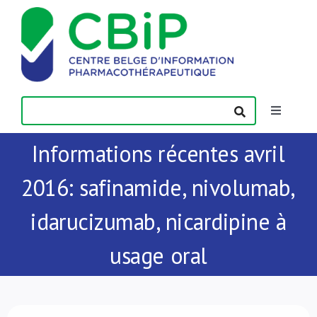
Passer
au
contenu
Toggle
Navigatio
Informations récentes avril
Actualités
2016: safinamide, nivolumab,
Publications
idarucizumab, nicardipine à
Formations
usage oral
Contact