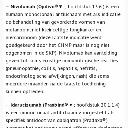
–
Nivolumab
(
Opdivo®
▼ ; hoofdstuk 13.6.) is een
humaan monoclonaal antilichaam met als indicatie
de behandeling van gevorderde vormen van
melanoom, niet-kleincellige longkanker en
niercarcinoom (deze laatste indicatie werd
goedgekeurd door het CHMP maar is nog niet
opgenomen in de SKP). Nivolumab kan aanleiding
geven tot soms ernstige immunologische reacties
(pneumopathie, colitis, hepatitis, nefritis,
endocrinologische afwijkingen, rash) die soms
meerdere maanden na de laatste toediening
kunnen optreden.
–
Idarucizumab (Praxbind®
▼; hoofdstuk 20.1.1.4)
is een monoclonaal antilichaam voorgesteld als
specifiek antidoot van dabigatran (Pradaxa
®
)
wanneer het anticoagulerend effect van dabigatran