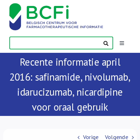
Skip
to
content
Toggle
Navigatio
Recente informatie april
Nieuws
2016: safinamide, nivolumab,
Publicaties
idarucizumab, nicardipine
Vorming
voor oraal gebruik
Contact
Vorige
Volgende