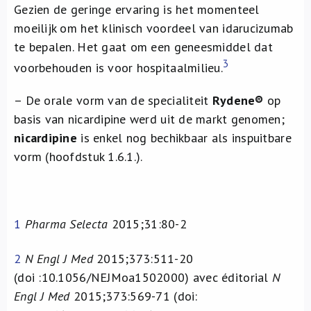
Gezien de geringe ervaring is het momenteel
moeilijk om het klinisch voordeel van idarucizumab
te bepalen. Het gaat om een geneesmiddel dat
3
voorbehouden is voor hospitaalmilieu.
– De orale vorm van de specialiteit
Rydene®
op
basis van nicardipine werd uit de markt genomen;
nicardipine
is enkel nog bechikbaar als inspuitbare
vorm (hoofdstuk 1.6.1.).
1
Pharma Selecta
2015;31:80-2
2
N Engl J Med
2015;373:511-20
(doi :10.1056/NEJMoa1502000) avec éditorial
N
Engl J Med
2015;373:569-71 (doi: