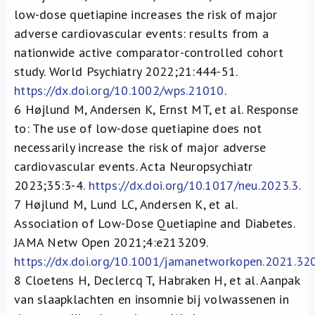
low-dose quetiapine increases the risk of major
adverse cardiovascular events: results from a
nationwide active comparator-controlled cohort
study. World Psychiatry 2022;21:444-51.
https://dx.doi.org/10.1002/wps.21010
.
6
Højlund M, Andersen K, Ernst MT, et al. Response
to: The use of low-dose quetiapine does not
necessarily increase the risk of major adverse
cardiovascular events. Acta Neuropsychiatr
2023;35:3-4.
https://dx.doi.org/10.1017/neu.2023.3
.
7
Højlund M, Lund LC, Andersen K, et al.
Association of Low-Dose Quetiapine and Diabetes.
JAMA Netw Open 2021;4:e213209.
https://dx.doi.org/10.1001/jamanetworkopen.2021.32
8
Cloetens H, Declercq T, Habraken H, et al. Aanpak
van slaapklachten en insomnie bij volwassenen in