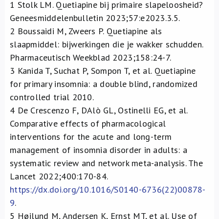
1
Stolk LM. Quetiapine bij primaire slapeloosheid?
Geneesmiddelenbulletin 2023;57:e2023.3.5.
2
Boussaidi M, Zweers P. Quetiapine als
slaapmiddel: bijwerkingen die je wakker schudden.
Pharmaceutisch Weekblad 2023;158:24-7.
3
Kanida T, Suchat P, Sompon T, et al. Quetiapine
for primary insomnia: a double blind, randomized
controlled trial 2010.
4
De Crescenzo F, DAlò GL, Ostinelli EG, et al.
Comparative effects of pharmacological
interventions for the acute and long-term
management of insomnia disorder in adults: a
systematic review and network meta-analysis. The
Lancet 2022;400:170-84.
https://dx.doi.org/10.1016/S0140-6736(22)00878-
9
.
5
Højlund M, Andersen K, Ernst MT, et al. Use of