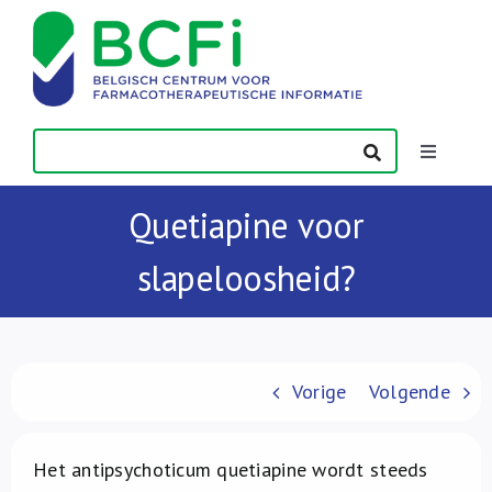
Skip
to
content
Toggle
Navigatio
Nieuws
Quetiapine voor
slapeloosheid?
Publicaties
Vorming
Vorige
Volgende
Contact
Het antipsychoticum quetiapine wordt steeds