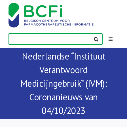
Skip
to
content
Toggle
Navigatio
Nederlandse “Instituut
Nieuws
Verantwoord
Publicaties
Medicijngebruik” (IVM):
Vorming
Coronanieuws van
04/10/2023
Contact