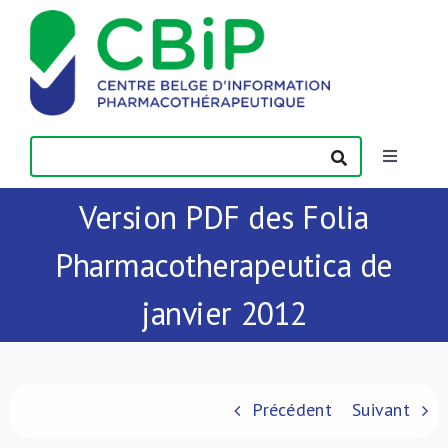
Passer
au
contenu
Toggle
Navigatio
Version PDF des Folia
Actualités
Pharmacotherapeutica de
Publications
janvier 2012
Formations
Contact
Précédent
Suivant