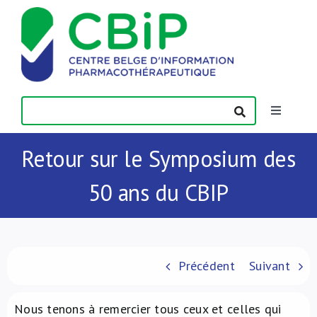
Passer
au
contenu
Toggle
Navigatio
Actualités
Retour sur le Symposium des
50 ans du CBIP
Publications
Formations
Précédent
Suivant
Contact
Nous tenons à remercier tous ceux et celles qui