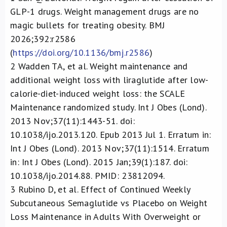
GLP-1 drugs. Weight management drugs are no
magic bullets for treating obesity.
BMJ
2026;392:r2586
(
https://doi.org/10.1136/bmj.r2586
)
2
Wadden TA, et al. Weight maintenance and
additional weight loss with liraglutide after low-
calorie-diet-induced weight loss: the SCALE
Maintenance randomized study. Int J Obes (Lond).
2013 Nov;37(11):1443-51. doi:
10.1038/ijo.2013.120. Epub 2013 Jul 1. Erratum in:
Int J Obes (Lond). 2013 Nov;37(11):1514. Erratum
in: Int J Obes (Lond). 2015 Jan;39(1):187. doi:
10.1038/ijo.2014.88. PMID: 23812094.
3
Rubino D, et al. Effect of Continued Weekly
Subcutaneous Semaglutide vs Placebo on Weight
Loss Maintenance in Adults With Overweight or