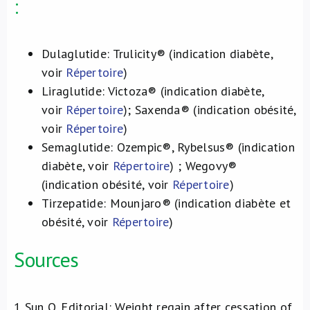
:
Dulaglutide: Trulicity® (indication diabète,
voir
Répertoire
)
Liraglutide: Victoza® (indication diabète,
voir
Répertoire
); Saxenda® (indication obésité,
voir
Répertoire
)
Semaglutide: Ozempic®, Rybelsus® (indication
diabète, voir
Répertoire
) ; Wegovy®
(indication obésité, voir
Répertoire
)
Tirzepatide: Mounjaro® (indication diabète et
obésité, voir
Répertoire
)
Sources
1
Sun Q. Editorial: Weight regain after cessation of