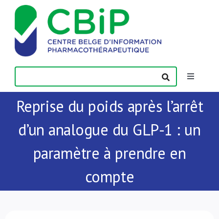
Passer
au
contenu
Toggle
Navigatio
Reprise du poids après l’arrêt
Actualités
d’un analogue du GLP-1 : un
Publications
paramètre à prendre en
Formations
compte
Contact