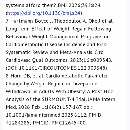
systems afford them?
BMJ 2026;392:s24
(
https://doi.org/10.1136/bmj.s24
)
7
Hartmann-Boyce J, Theodoulou A, Oke J et al.
Long-Term Effect of Weight Regain Following
Behavioral Weight Management Programs on
Cardiometabolic Disease Incidence and Risk:
Systematic Review and Meta-Analysis. Circ
Cardiovasc Qual Outcomes. 2023;16:e009348.
(DOI: 10.1161/CIRCOUTCOMES.122.009348)
8
Horn DB, et al. Cardiometabolic Parameter
Change by Weight Regain on Tirzepatide
Withdrawal in Adults With Obesity: A Post Hoc
Analysis of the SURMOUNT-4 Trial. JAMA Intern
Med. 2026 Feb 1;186(2):157-167. doi:
10.1001/jamainternmed.2025.6112. PMID:
41284285; PMCID: PMC12645400.