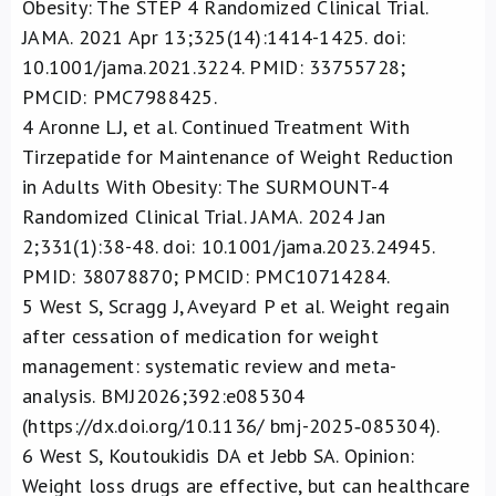
Obesity: The STEP 4 Randomized Clinical Trial.
JAMA. 2021 Apr 13;325(14):1414-1425. doi:
10.1001/jama.2021.3224. PMID: 33755728;
PMCID: PMC7988425.
4
Aronne LJ, et al. Continued Treatment With
Tirzepatide for Maintenance of Weight Reduction
in Adults With Obesity: The SURMOUNT-4
Randomized Clinical Trial. JAMA. 2024 Jan
2;331(1):38-48. doi: 10.1001/jama.2023.24945.
PMID: 38078870; PMCID: PMC10714284.
5
West S, Scragg J, Aveyard P et al. Weight regain
after cessation of medication for weight
management: systematic review and meta-
analysis.
BMJ2026;392:e085304
(https://dx.doi.org/10.1136/ bmj-2025‑085304).
6
West S, Koutoukidis DA et Jebb SA.
Opinion:
Weight loss drugs are effective, but can healthcare