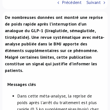
Précédent
Suivant
À propos de nous
De nombreuses données ont montré une reprise
NL
de poids rapide après l’interruption d’un
analogue du GLP-1 (liraglutide, sémaglutide,
tirzépatide). Une revue systématique avec méta-
analyse publiée dans le BMJ apporte des
éléments supplémentaires sur ce phénomène.
Malgré certaines limites, cette publication
constitue un signal qui justifie d’informer les
patients.
Messages clés
Dans cette méta-analyse, la reprise de
poids après l’arrêt du traitement est plus
rapide (0,3 kg supplémentaires/mois) chez