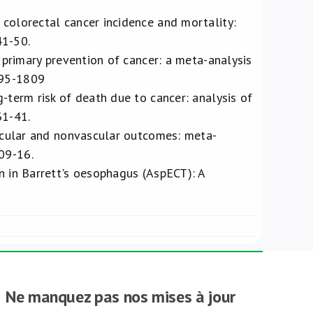
 colorectal cancer incidence and mortality:
41-50.
r primary prevention of cancer: a meta-analysis
795-1809
g-term risk of death due to cancer: analysis of
31-41.
vascular and nonvascular outcomes: meta-
09-16.
n in Barrett's oesophagus (AspECT): A
Ne manquez pas nos mises à jour