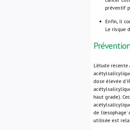
préventif p
Enfin, il c
Le risque 
Préventio
L’étude récente
acétylsalicyliq
dose élevée d’IP
acétylsalicyliq
haut grade). Cec
acétylsalicyliqu
de l’œsophage’ 
utilisée est re