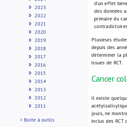
d’un effet bén
2023
des données ac
2022
primaire du ca
2021
contradictoires
2020
Plusieurs étude
2019
depuis des anné
2018
déterminer la p
2017
issues de RCT.
2016
2015
Cancer col
2014
2013
2012
Il existe quelqu
acétylsalicyliqu
2011
jours, ne montr
Boite à outils
inclus des RCT 