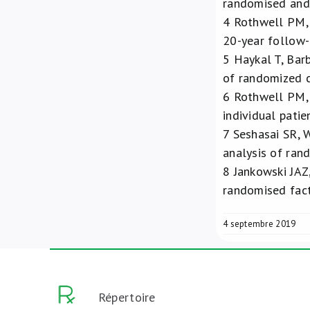
randomised and 
4
Rothwell PM, W
20-year follow-
5
Haykal T, Barb
of randomized c
6
Rothwell PM, F
individual pati
7
Seshasai SR, W
analysis of ran
8
Jankowski JAZ,
randomised fact
4 septembre 2019
Répertoire