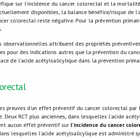
éfique sur l’incidence du cancer colorectal et la mortalit
tuellement disponibles, la balance bénéfice/risque de l’a
ncer colorectal reste négative. Pour la prévention primai
.
s observationnelles attribuent des propriétés préventive
es pour des indications autres que la prévention du cance
lace de l’acide acétylsalicylique dans la prévention prim
orectal
es preuves d’un effet préventif du cancer colorectal par 
e. Deux RCT plus anciennes, dans lesquelles l’acide acéty
ent aucun effet préventif sur
l’incidence du cancer color
dans lesquelles l’acide acétylsalicylique est administré