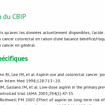
n du CBIP
vis qu’avec les données actuellement disponibles, l’acide
 cancer colorectal en raison d’une balance bénéfice/risque
u cancer en général.
pécifiques
nn RJ, Lee IM, et al. Aspirin use and colorectal cancer: po
Ann Intern Med 1998;128:713–20.
M, Gaziano JM, et al. Low-dose aspirin in the primary pr
ntrolled trial. JAMA 2005;294(1):47-55.
othwell PM 2007. Effect of aspirin on long-term risk of