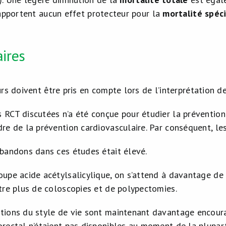
rapportent aucun effet protecteur pour la
mortalité spéc
ires
rs doivent être pris en compte lors de l’interprétation 
 RCT discutées n’a été conçue pour étudier la prévention 
dre de la prévention cardiovasculaire. Par conséquent, le
abandons dans ces études était élevé.
oupe acide acétylsalicylique, on s’attend à davantage de
être plus de coloscopies et de polypectomies.
tions du style de vie sont maintenant davantage encou
orectal n’étaient pas disponibles au moment de la plupart