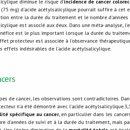
licylique diminue le risque d’
incidence de cancer colorec
(75 mg) d’acide acétylsalicylique pourrait suffire à cet e
ction entre la durée du traitement et le nombre d’années 
licylique est associé aux deux. Dans une méta-analyse, l’e
énéfice est le plus important lorsque la durée du traitem
’effet protecteur est associée à l’observance thérapeutique
s effets indésirables de l’acide acétylsalicylique.
ncers
pes de cancer, les observations sont contradictoires. Dans
ecteur n’a été démontré avec l’acide acétylsalicylique.
3,
lité spécifique au cancer
, en particulier dans les cancer
e d’années de suivi et à la durée du traitement, mais pas
). Une légère diminution de la
mortalité totale
est égal