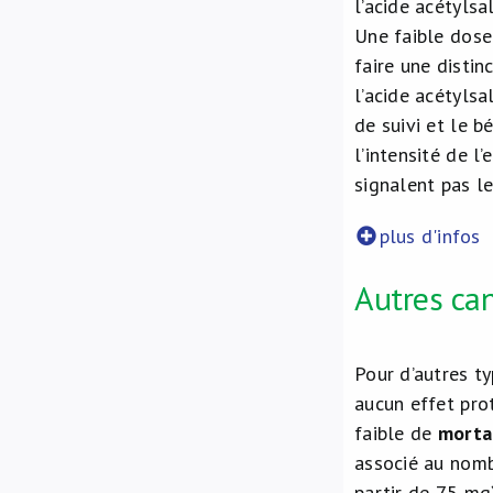
l’acide acétylsa
Une faible dose 
faire une distin
l’acide acétylsa
de suivi et le b
l’intensité de l
signalent pas le
plus d'infos
Autres ca
Pour d’autres ty
aucun effet prot
faible de
morta
associé au nombr
partir de 75 mg