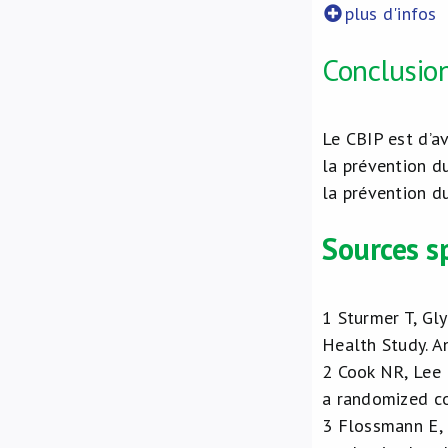
plus d'infos
Conclusio
Le CBIP est d’a
la prévention du
la prévention d
Sources s
1
Sturmer T, Gly
Health Study. 
2
Cook NR, Lee I
a randomized co
3
Flossmann E, R