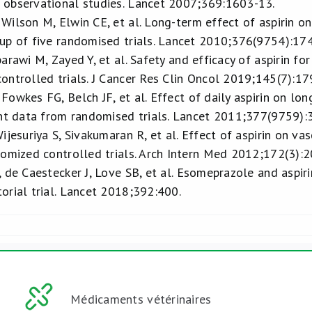
observational studies. Lancet 2007;369:1603-13.
ilson M, Elwin CE, et al. Long-term effect of aspirin on
up of five randomised trials. Lancet 2010;376(9754):17
arawi M, Zayed Y, et al. Safety and efficacy of aspirin fo
ontrolled trials. J Cancer Res Clin Oncol 2019;145(7):1
owkes FG, Belch JF, et al. Effect of daily aspirin on lon
ent data from randomised trials. Lancet 2011;377(9759):
ijesuriya S, Sivakumaran R, et al. Effect of aspirin on 
domized controlled trials. Arch Intern Med 2012;172(3):2
 de Caestecker J, Love SB, et al. Esomeprazole and aspiri
orial trial. Lancet 2018;392:400.
Médicaments vétérinaires