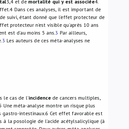
tal
3,4
et de
mortalité qui y est associée
4
.
ffet.
4
Dans ces analyses, il est important de
de suivi, étant donné que l’effet protecteur de
ffet protecteur n’est visible qu’après 10 ans
ent est d’au moins 5 ans.
3
Par ailleurs,
.
3
Les auteurs de ces méta-analyses ne
 le cas de l’
incidence
de cancers multiples,
5
Une méta-analyse montre un risque plus
s gastro-intestinaux.
6
Cet effet favorable est
 à la posologie de l’acide acétylsalicylique (à
ement rapportée. Deux autres méta-analyses,