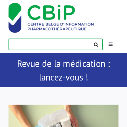
Passer
au
contenu
Toggle
Navigatio
Actualités
Revue de la médication :
lancez-vous !
Publications
Formations
Contact