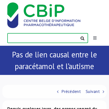
Passer
au
contenu
Toggle
Navigatio
Actualités
Pas de lien causal entre le
paracétamol et l’autisme
Publications
Formations
Précédent
Suivant
Contact
Depuis quelques jours, des propos venant du