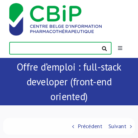
Passer
au
contenu
Toggle
Navigatio
Offre d’emploi : full-stack
Actualités
developer (front-end
Publications
oriented)
Formations
Contact
Précédent
Suivant