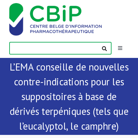
Passer
au
contenu
Toggle
Navigatio
L’EMA conseille de nouvelles
Actualités
contre-indications pour les
Publications
suppositoires à base de
Formations
dérivés terpéniques (tels que
l’eucalyptol, le camphre)
Contact