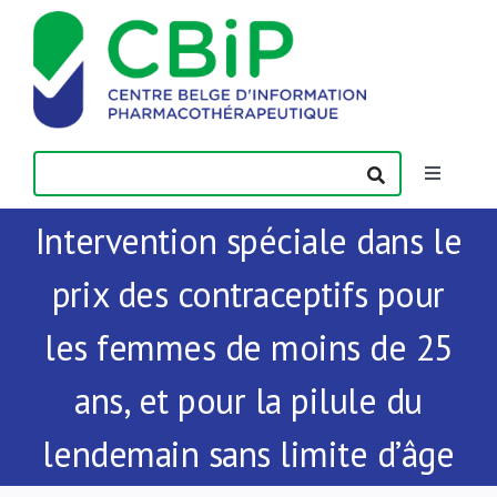
Passer
au
contenu
Toggle
Navigatio
Intervention spéciale dans le
Actualités
prix des contraceptifs pour
Publications
les femmes de moins de 25
Formations
ans, et pour la pilule du
lendemain sans limite d’âge
Contact