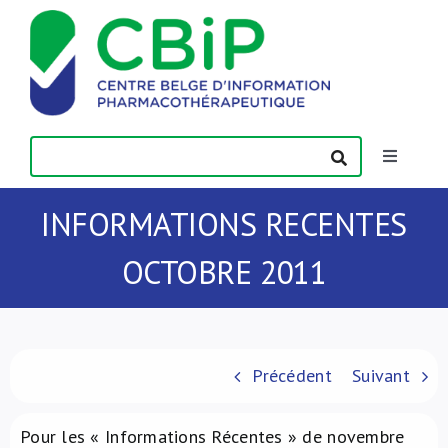
Passer
au
contenu
Toggle
Navigatio
Actualités
INFORMATIONS RECENTES
OCTOBRE 2011
Publications
Formations
Précédent
Suivant
Contact
Pour les « Informations Récentes » de novembre