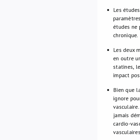
Les études
paramètres
études ne 
chronique.
Les deux m
en outre un
statines, 
impact posi
Bien que l
ignore pou
vasculaire
jamais dém
cardio-vasc
vasculaires