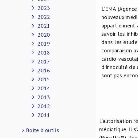
2023
L’EMA (Agence 
2022
nouveaux médic
appartiennent 
2021
savoir les inh
2020
dans les étude
2019
comparaison av
2018
cardio-vasculai
2017
d’innocuité de
2016
sont pas encor
2015
2014
2013
2012
2011
L’autorisation 
médiatique. Il 
Boite à outils
(Repatha®). Tou