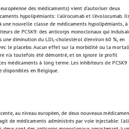
européenne des médicaments) vient d’autoriser deux
aments hypolipémiants: l’alirocumab et l’évolocumab. Il
à une nouvelle classe de médicaments
hypolipémiants, à
ibiteurs de PCSK9: des anticorps monoclonaux qui induisai
s une diminution du LDL-cholestérol d’environ 60 %, en
ec le placebo. Aucun effet sur la morbidité ou la mortal
re n’a toutefois été démontré, et on ignore le profil
 ces médicaments à long terme. Les inhibiteurs de PCSK9
e disponibles en Belgique.
récente, au niveau européen, de deux nouveaux médicament
s’agit de médicaments administrés par voie injectable: l’
s deux sont des anticorps monoclonaux appartenant à u