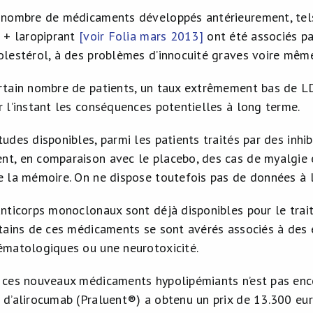
 nombre de médicaments développés antérieurement, tels
e + laropiprant
[voir Folia mars 2013]
ont été associés pa
olestérol, à des problèmes d’innocuité graves voire même
rtain nombre de patients, un taux extrêmement bas de LD
r l’instant les conséquences potentielles à long terme.
tudes disponibles, parmi les patients traités par des inhi
t, en comparaison avec le placebo, des cas de myalgie e
e la mémoire. On ne dispose toutefois pas de données à l
anticorps monoclonaux sont déjà disponibles pour le tra
rtains de ces médicaments se sont avérés associés à des 
ématologiques ou une neurotoxicité.
 ces nouveaux médicaments hypolipémiants n’est pas encore
 d’alirocumab (Praluent®) a obtenu un prix de 13.300 euro