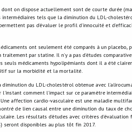
 dont on dispose actuellement sont de courte durée (max
 intermédiaires tels que la diminution du LDL-cholestéro
permettent pas d’évaluer le profil d’innocuité et d’effic
édicaments ont seulement été comparés à un placebo, pr
 traitement par statine. Il n’y a pas d’études comparativ
les seuls médicaments hypolipémiants dont il a été claire
tif sur la morbidité et la mortalité.
a diminution du LDL-cholestérol obtenue avec l’alirocuma
r l’instant comment l’impact sur ce paramètre intermédiai
. Une affection cardio-vasculaire est une maladie multifa
ontré de lien causal entre une diminution du taux de cho
ulaire. Les résultats d’études avec critères d’évaluation 
) seront disponibles au plus tôt fin 2017.