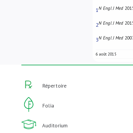
N Engl J Med
2015
1
N Engl J Med
2015
2
N Engl J Med
2007
3
6 août 2015
Répertoire
Folia
Auditorium