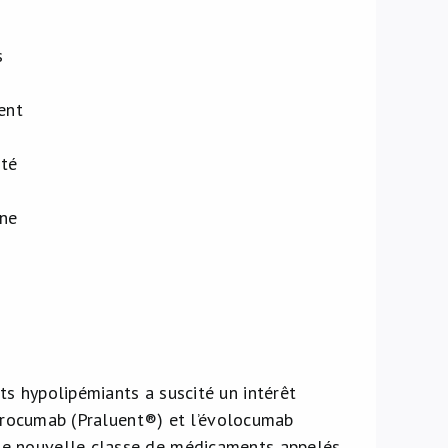
s
ent
ité
 ne
s hypolipémiants a suscité un intérêt
alirocumab (Praluent®) et l’évolocumab
ne nouvelle classe de médicaments appelés