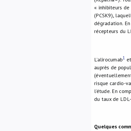
« inhibiteurs de
(PCSK9), laquel
dégradation. En
récepteurs du L
1
L’alirocumab
et
auprès de popul
(éventuellement
risque cardio-v
l’étude. En com
du taux de LDL-
Quelques comm