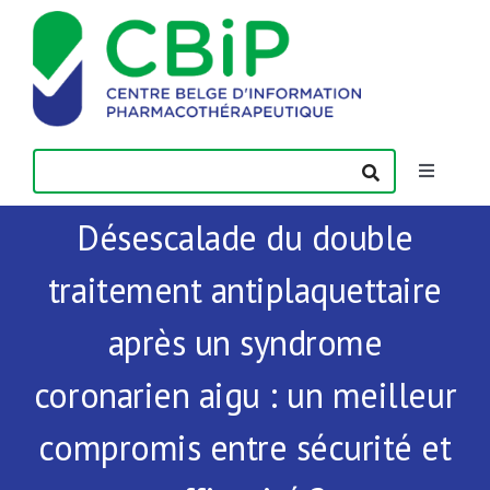
Passer
au
contenu
Toggle
Navigatio
Désescalade du double
Actualités
traitement antiplaquettaire
Publications
après un syndrome
Formations
coronarien aigu : un meilleur
compromis entre sécurité et
Contact