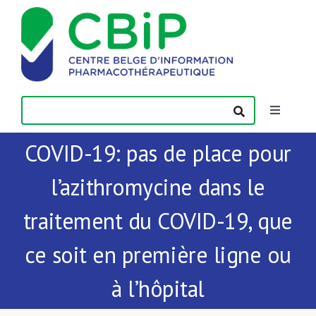
Passer
au
contenu
Toggle
Navigatio
COVID-19: pas de place pour
Actualités
l’azithromycine dans le
Publications
traitement du COVID-19, que
Formations
ce soit en première ligne ou
à l’hôpital
Contact