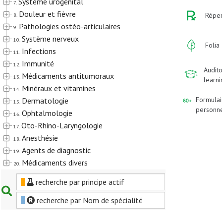
Système urogénital
7.
Douleur et fièvre
Réper
8.
Pathologies ostéo-articulaires
9.
Système nerveux
10.
Folia
Infections
11.
Immunité
12.
Audito
Médicaments antitumoraux
13.
learn
Minéraux et vitamines
14.
Formulai
Dermatologie
15.
personn
Ophtalmologie
16.
Oto-Rhino-Laryngologie
17.
Anesthésie
18.
Agents de diagnostic
19.
Médicaments divers
20.
recherche par principe actif
recherche par Nom de spécialité