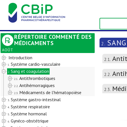
RÉPERTOIRE COMMENTÉ DES
SANG
MÉDICAMENTS
2.
AOÛT
Anti
Introduction
2.1.
Système cardio-vasculaire
1.
Sang et coagulation
Anti
2.
2.2.
Antithrombotiques
2.1.
Antihémorragiques
2.2.
Médi
2.3.
Médicaments de l'hématopoïèse
2.3.
Système gastro-intestinal
3.
Système respiratoire
4.
Système hormonal
5.
Gynéco-obstétrique
6.