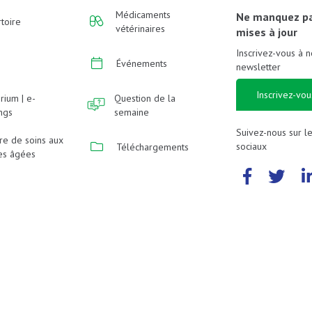
Médicaments
Ne manquez p
toire
vétérinaires
mises à jour
Inscrivez-vous à n
Événements
newsletter
Inscrivez-vou
rium | e-
Question de la
ings
semaine
Suivez-nous sur l
re de soins aux
sociaux
Téléchargements
es âgées