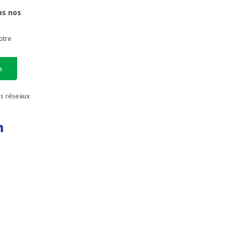
as nos
otre
s
es réseaux